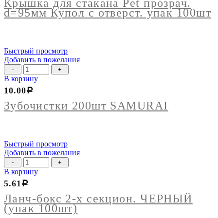
стакана
Крышка для стакана Pet прозрач.
Pet
d=95мм Купол с отверст. упак 100шт
прозрач.
d=95мм
Купол
с
Быстрый просмотр
отверст.
Добавить в пожелания
упак
Количество
100шт
товара
В корзину
Зубочистки
10.00
Р
200шт
SAMURAI
Зубочистки 200шт SAMURAI
Быстрый просмотр
Добавить в пожелания
Количество
товара
В корзину
Ланч-
5.61
Р
бокс
2-
Ланч-бокс 2-х секцион. ЧЕРНЫЙ
х
(упак 100шт)
секцион.