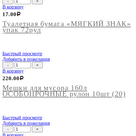
Количество
товара
В корзину
Туалетная
17.00
Р
бумага
"МЯГКИЙ
Туалетная бумага «МЯГКИЙ ЗНАК»
ЗНАК"
упак 72рул
упак
72рул
Быстрый просмотр
Добавить в пожелания
Количество
товара
В корзину
Мешки
220.00
Р
для
мусора
Мешки для мусора 160л
160л
ОСОБОПРОЧНЫЕ рулон 10шт (20)
ОСОБОПРОЧНЫЕ
рулон
10шт
(20)
Быстрый просмотр
Добавить в пожелания
Количество
товара
В корзину