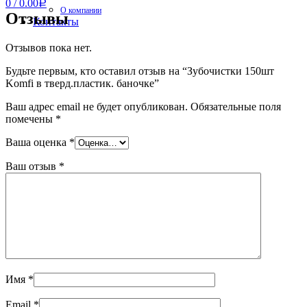
0
/
0.00
Р
О компании
Отзывы
Контакты
Отзывов пока нет.
Будьте первым, кто оставил отзыв на “Зубочистки 150шт
Komfi в тверд.пластик. баночке”
Ваш адрес email не будет опубликован.
Обязательные поля
помечены
*
Ваша оценка
*
Ваш отзыв
*
Имя
*
Email
*