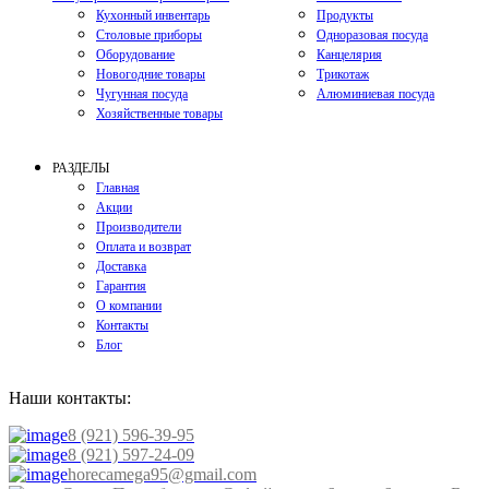
Кухонный инвентарь
Продукты
Столовые приборы
Одноразовая посуда
Оборудование
Канцелярия
Новогодние товары
Трикотаж
Чугунная посуда
Алюминиевая посуда
Хозяйственные товары
РАЗДЕЛЫ
Главная
Акции
Производители
Оплата и возврат
Доставка
Гарантия
О компании
Контакты
Блог
Наши контакты:
8 (921) 596-39-95
8 (921) 597-24-09
horecamega95@gmail.com