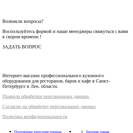
ЧЕРНЫЙ
(упак
100шт)
Возникли вопросы?
Воспользуйтесь формой и наши менеджеры свяжуться с вами
в скором времени !
ЗАДАТЬ ВОПРОС
Интернет-магазин профессионального кухонного
оборудования для ресторанов, баров и кафе в Санкт-
Петербурге и Лен. области.
Правил
а
обработки
персональных
да
нных
Согласие на обработку персональных данных
Политика конфиденциальности
Популярные категории товаров:
Бытовая химия