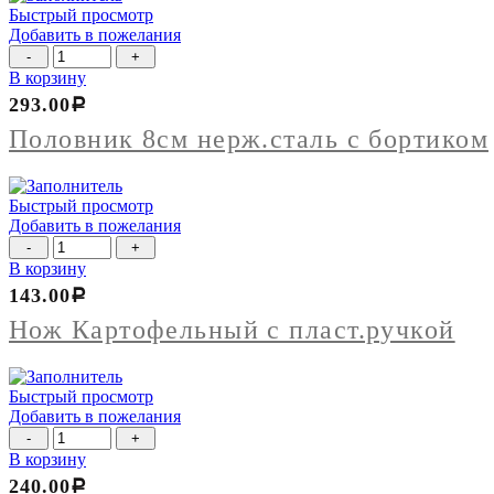
Быстрый просмотр
Добавить в пожелания
Количество
товара
В корзину
Половник
293.00
Р
8см
нерж.сталь
Половник 8см нерж.сталь с бортиком
с
бортиком
Быстрый просмотр
Добавить в пожелания
Количество
товара
В корзину
Нож
143.00
Р
Картофельный
с
Нож Картофельный с пласт.ручкой
пласт.ручкой
Быстрый просмотр
Добавить в пожелания
Количество
товара
В корзину
Магнит
240.00
Р