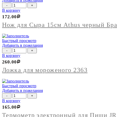
Добавить в пожелания
Количество
товара
В корзину
Нож
172.00
Р
для
Сыра
Нож для Сыра 15см Athus черный Бр
15см
Athus
черный
Быстрый просмотр
Бразилия
Добавить в пожелания
Количество
товара
В корзину
Ложка
260.00
Р
для
мороженого
Ложка для мороженого 2363
2363
Быстрый просмотр
Добавить в пожелания
Количество
товара
В корзину
Термометр
165.00
Р
электронный
для
Термометр электронный для Пищи JR