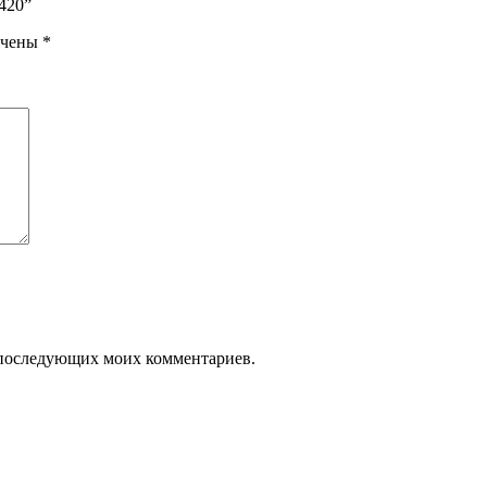
420”
ечены
*
ля последующих моих комментариев.