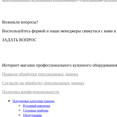
Пищи
JR1
Возникли вопросы?
Воспользуйтесь формой и наши менеджеры свяжуться с вами в 
ЗАДАТЬ ВОПРОС
Интернет-магазин профессионального кухонного оборудования д
Правил
а
обработки
персональных
да
нных
Согласие на обработку персональных данных
Политика конфиденциальности
Популярные категории товаров:
Кухонный инвентарь
Столовые приборы
Оборудование