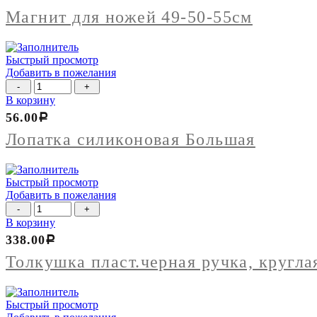
для
ножей
Магнит для ножей 49-50-55см
49-
50-
55см
Быстрый просмотр
Добавить в пожелания
Количество
товара
В корзину
Лопатка
56.00
Р
силиконовая
Большая
Лопатка силиконовая Большая
Быстрый просмотр
Добавить в пожелания
Количество
товара
В корзину
Толкушка
338.00
Р
пласт.черная
ручка,
Толкушка пласт.черная ручка, кругла
круглая
складная
Быстрый просмотр