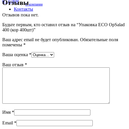
Отзывы
0
/
0.00
Р
О компании
Контакты
Отзывов пока нет.
Будьте первым, кто оставил отзыв на “Упаковка ЕСО OpSalad
400 (кор 400шт)”
Ваш адрес email не будет опубликован.
Обязательные поля
помечены
*
Ваша оценка
*
Ваш отзыв
*
Имя
*
Email
*