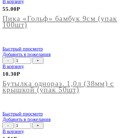
товара
В корзину
Пика
55.00
Р
"Гольф"
бамбук
Пика «Гольф» бамбук 9см (упак
9см
100шт)
(упак
100шт)
Быстрый просмотр
Добавить в пожелания
Количество
товара
В корзину
Бутылка
10.30
Р
однораз.
1,0л
Бутылка однораз. 1,0л (38мм) с
(38мм)
крышкой (упак 50шт)
с
крышкой
(упак
50шт)
Быстрый просмотр
Добавить в пожелания
Количество
товара
В корзину
Соусник