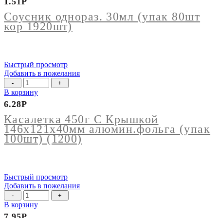
1.51
Р
однораз.
30мл
Соусник однораз. 30мл (упак 80шт
(упак
кор 1920шт)
80шт
кор
1920шт)
Быстрый просмотр
Добавить в пожелания
Количество
товара
В корзину
Касалетка
6.28
Р
450г
С
Касалетка 450г С Крышкой
Крышкой
146х121х40мм алюмин.фольга (упак
146х121х40мм
100шт) (1200)
алюмин.фольга
(упак
100шт)
(1200)
Быстрый просмотр
Добавить в пожелания
Количество
товара
В корзину
Бутылка
7.95
Р