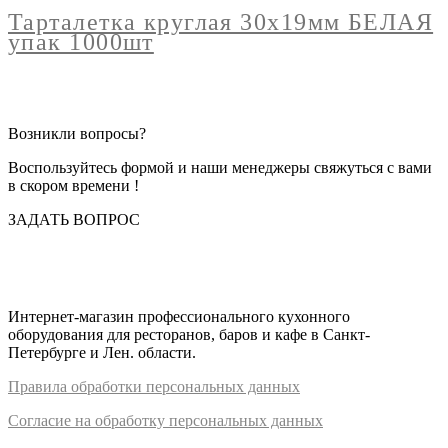
30х19мм
Тарталетка круглая 30х19мм БЕЛАЯ
БЕЛАЯ
упак 1000шт
упак
1000шт
Возникли вопросы?
Воспользуйтесь формой и наши менеджеры свяжуться с вами
в скором времени !
ЗАДАТЬ ВОПРОС
Интернет-магазин профессионального кухонного
оборудования для ресторанов, баров и кафе в Санкт-
Петербурге и Лен. области.
Правил
а
обработки
персональных
да
нных
Согласие на обработку персональных данных