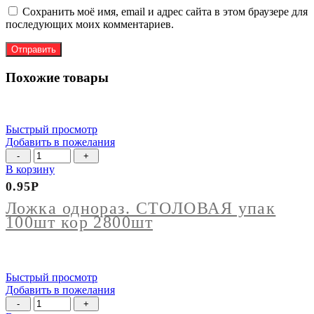
Сохранить моё имя, email и адрес сайта в этом браузере для
последующих моих комментариев.
Похожие товары
Быстрый просмотр
Добавить в пожелания
Количество
товара
В корзину
Ложка
0.95
Р
однораз.
СТОЛОВАЯ
Ложка однораз. СТОЛОВАЯ упак
упак
100шт кор 2800шт
100шт
кор
2800шт
Быстрый просмотр
Добавить в пожелания
Количество