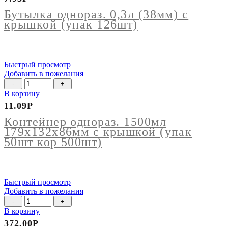
однораз.
0,3л
Бутылка однораз. 0,3л (38мм) с
(38мм)
крышкой (упак 126шт)
с
крышкой
(упак
126шт)
Быстрый просмотр
Добавить в пожелания
Количество
товара
В корзину
Контейнер
11.09
Р
однораз.
1500мл
Контейнер однораз. 1500мл
179х132х86мм
179х132х86мм с крышкой (упак
с
50шт кор 500шт)
крышкой
(упак
50шт
кор
Быстрый просмотр
500шт)
Добавить в пожелания
Количество
товара
В корзину
Тарталетка
372.00
Р
круглая