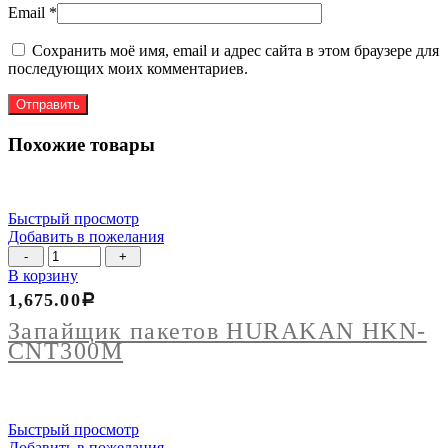
Email
*
Сохранить моё имя, email и адрес сайта в этом браузере для
последующих моих комментариев.
Похожие товары
Быстрый просмотр
Добавить в пожелания
Количество
товара
В корзину
Запайщик
1,675.00
Р
пакетов
HURAKAN
Запайщик пакетов HURAKAN HKN-
HKN-
CNT300М
CNT300М
Быстрый просмотр
Добавить в пожелания