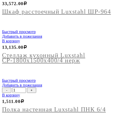
33,572.00
Р
Шкаф расстоечный Luxstahl ШР-964
Быстрый просмотр
Добавить в пожелания
В корзину
13,135.00
Р
Стеллаж кухонный Luxstahl
СР-1800х1500х400/4 нерж
Быстрый просмотр
Добавить в пожелания
Количество
товара
В корзину
Полка
1,511.00
Р
настенная
Luxstahl
Полка настенная Luxstahl ПНК 6/4
ПНК