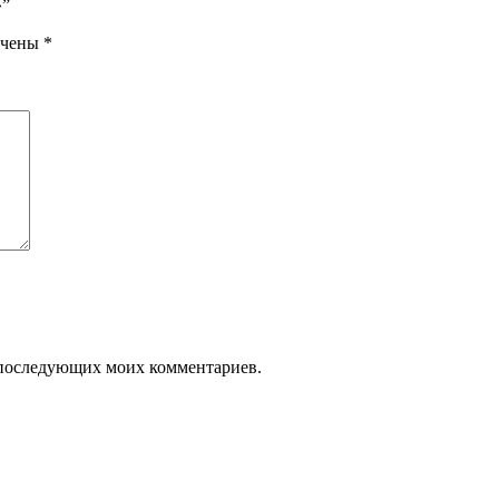
»”
ечены
*
ля последующих моих комментариев.