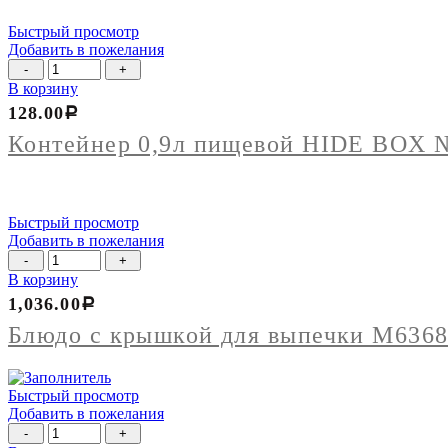
Быстрый просмотр
Добавить в пожелания
Количество
товара
В корзину
Контейнер
128.00
Р
0,9л
пищевой
Контейнер 0,9л пищевой HIDE BOX 
HIDE
BOX
№1
(прозрачный)
Быстрый просмотр
Добавить в пожелания
Количество
товара
В корзину
Блюдо
1,036.00
Р
с
крышкой
Блюдо с крышкой для выпечки М636
для
выпечки
М6368
Быстрый просмотр
Добавить в пожелания
Количество