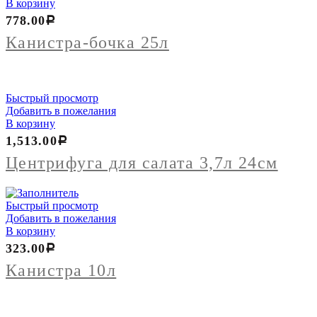
товара
В корзину
Канистра-
778.00
Р
бочка
25л
Канистра-бочка 25л
Быстрый просмотр
Добавить в пожелания
В корзину
1,513.00
Р
Центрифуга для салата 3,7л 24см
Быстрый просмотр
Добавить в пожелания
В корзину
323.00
Р
Канистра 10л