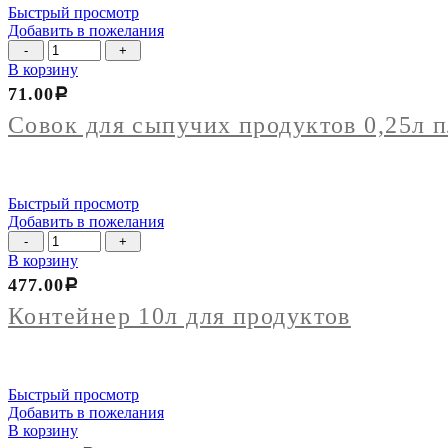
Быстрый просмотр
Добавить в пожелания
Количество
товара
В корзину
Совок
71.00
Р
для
сыпучих
Совок для сыпучих продуктов 0,25л п
продуктов
0,25л
пластм.
Быстрый просмотр
Добавить в пожелания
Количество
товара
В корзину
Контейнер
477.00
Р
10л
для
Контейнер 10л для продуктов
продуктов
Быстрый просмотр
Добавить в пожелания
В корзину