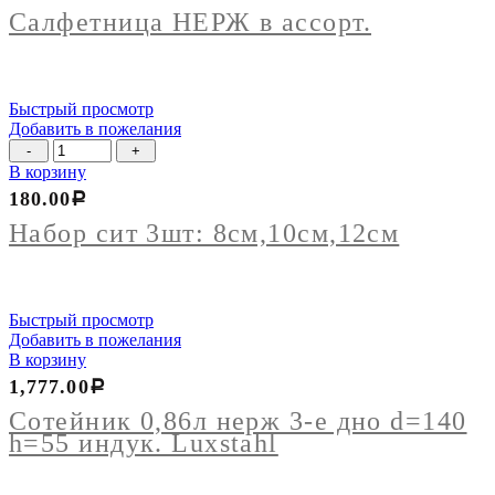
в
Салфетница НЕРЖ в ассорт.
ассорт.
Быстрый просмотр
Добавить в пожелания
Количество
товара
В корзину
Набор
180.00
Р
сит
3шт:
Набор сит 3шт: 8см,10см,12см
8см,10см,12см
Быстрый просмотр
Добавить в пожелания
В корзину
1,777.00
Р
Сотейник 0,86л нерж 3-е дно d=140
h=55 индук. Luxstahl