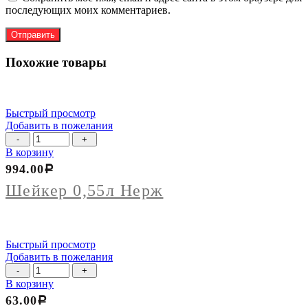
последующих моих комментариев.
Похожие товары
Быстрый просмотр
Добавить в пожелания
Количество
товара
В корзину
Шейкер
994.00
Р
0,55л
Нерж
Шейкер 0,55л Нерж
Быстрый просмотр
Добавить в пожелания
Количество
товара
В корзину
Салфетница
63.00
Р
НЕРЖ