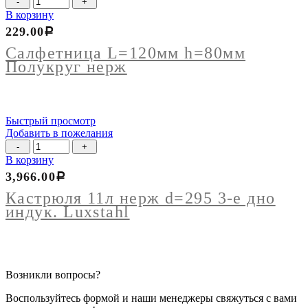
товара
В корзину
Салфетница
229.00
Р
L=120мм
h=80мм
Салфетница L=120мм h=80мм
Полукруг
Полукруг нерж
нерж
Быстрый просмотр
Добавить в пожелания
Количество
товара
В корзину
Кастрюля
3,966.00
Р
11л
нерж
Кастрюля 11л нерж d=295 3-е дно
d=295
индук. Luxstahl
3-
е
дно
индук.
Luxstahl
Возникли вопросы?
Воспользуйтесь формой и наши менеджеры свяжуться с вами