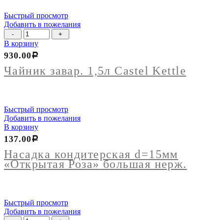
Быстрый просмотр
Добавить в пожелания
Количество
товара
В корзину
Чайник
930.00
Р
завар.
1,5л
Чайник завар. 1,5л Castel Kettle
Castel
Kettle
Быстрый просмотр
Добавить в пожелания
В корзину
137.00
Р
Насадка кондитерская d=15мм
«Открытая Роза» большая нерж.
Быстрый просмотр
Добавить в пожелания
Количество