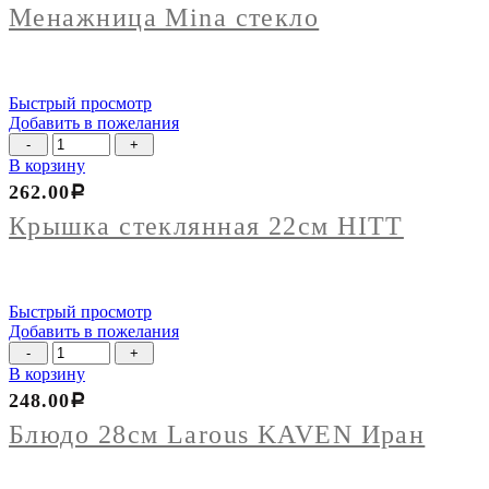
стекло
Менажница Mina стекло
Быстрый просмотр
Добавить в пожелания
Количество
товара
В корзину
Крышка
262.00
Р
стеклянная
22см
Крышка стеклянная 22см HITT
HITT
Быстрый просмотр
Добавить в пожелания
Количество
товара
В корзину
Блюдо
248.00
Р
28см
Larous
Блюдо 28см Larous KAVEN Иран
KAVEN
Иран