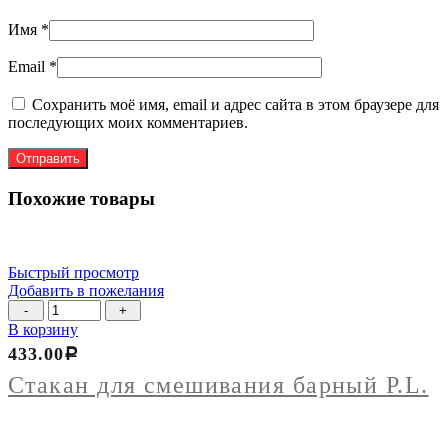
Имя
*
Email
*
Сохранить моё имя, email и адрес сайта в этом браузере для
последующих моих комментариев.
Похожие товары
Быстрый просмотр
Добавить в пожелания
Количество
товара
В корзину
Стакан
433.00
Р
для
смешивания
Стакан для смешивания барный P.L.
барный
P.L.