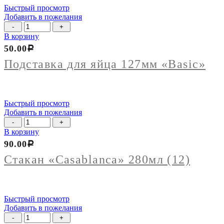
Быстрый просмотр
Добавить в пожелания
Количество
товара
В корзину
Подставка
50.00
Р
для
яйца
Подставка для яйца 127мм «Basiс»
127мм
"Basiс"
Быстрый просмотр
Добавить в пожелания
Количество
товара
В корзину
Стакан
90.00
Р
"Casablanca"
280мл
Стакан «Casablanca» 280мл (12)
(12)
Быстрый просмотр
Добавить в пожелания
Количество