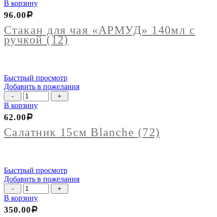
товара
В корзину
Стакан
96.00
Р
для
чая
Стакан для чая «АРМУД» 140мл с
"АРМУД"
ручкой (12)
140мл
с
ручкой
(12)
Быстрый просмотр
Добавить в пожелания
Количество
товара
В корзину
Салатник
62.00
Р
15см
Blanche
Салатник 15см Blanche (72)
(72)
Быстрый просмотр
Добавить в пожелания
Количество
товара
В корзину
Менажница
350.00
Р
Mina