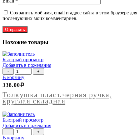
Email
*
Сохранить моё имя, email и адрес сайта в этом браузере для
последующих моих комментариев.
Похожие товары
Быстрый просмотр
Добавить в пожелания
Количество
товара
В корзину
Толкушка
338.00
Р
пласт.черная
ручка,
Толкушка пласт.черная ручка,
круглая
круглая складная
складная
Быстрый просмотр
Добавить в пожелания
Количество
товара
В корзину