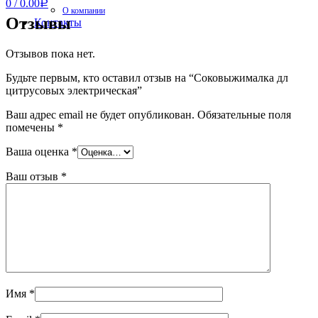
0
/
0.00
Р
О компании
Отзывы
Контакты
Отзывов пока нет.
Будьте первым, кто оставил отзыв на “Соковыжималка дл
цитрусовых электрическая”
Ваш адрес email не будет опубликован.
Обязательные поля
помечены
*
Ваша оценка
*
Ваш отзыв
*
Имя
*