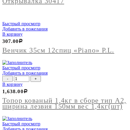
Открывалка 30417
Быстрый просмотр
Добавить в пожелания
В корзину
307.00
Р
Венчик 35см 12спиц «Piano» P.L.
Быстрый просмотр
Добавить в пожелания
Количество
товара
В корзину
Топор
1,638.00
Р
кованый
1,4кг
Топор кованый 1,4кг в сборе тип А2,
в
ширина лезвия 150мм вес 1,4кг(шт)
сборе
тип
А2,
Быстрый просмотр
ширина
Добавить в пожелания