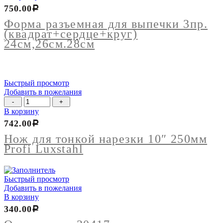
Форма
750.00
Р
разъемная
для
Форма разъемная для выпечки 3пр.
выпечки
(квадрат+сердце+круг)
3пр.
24см,26см.28см
(квадрат+сердце+круг)
24см,26см.28см
Быстрый просмотр
Добавить в пожелания
Количество
товара
В корзину
Нож
742.00
Р
для
тонкой
Нож для тонкой нарезки 10″ 250мм
нарезки
Profi Luxstahl
10"
250мм
Profi
Быстрый просмотр
Luxstahl
Добавить в пожелания
В корзину
340.00
Р