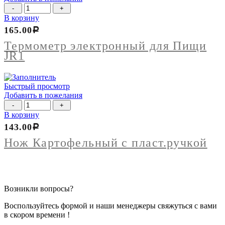
лезвия
Количество
150мм
товара
В корзину
вес
Термометр
1,4кг(шт)
165.00
Р
электронный
для
Термометр электронный для Пищи
Пищи
JR1
JR1
Быстрый просмотр
Добавить в пожелания
Количество
товара
В корзину
Нож
143.00
Р
Картофельный
с
Нож Картофельный с пласт.ручкой
пласт.ручкой
Возникли вопросы?
Воспользуйтесь формой и наши менеджеры свяжуться с вами
в скором времени !