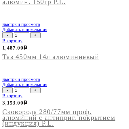
алюмин. 150гр P.L.
алюмин.
150гр
P.L.
Быстрый просмотр
Добавить в пожелания
Количество
товара
В корзину
Таз
1,487.00
Р
450мм
14л
Таз 450мм 14л алюминиевый
алюминиевый
Быстрый просмотр
Добавить в пожелания
Количество
товара
В корзину
Сковорода
3,153.00
Р
280/77мм
проф.
Сковорода 280/77мм проф.
алюминий
алюминий с антиприг. покрытием
с
(индукция) P.L.
антиприг.