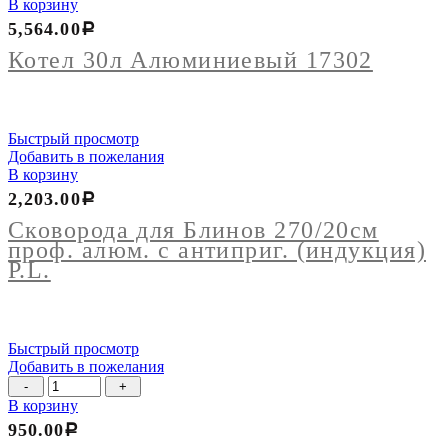
товара
В корзину
Котел
5,564.00
Р
30л
Алюминиевый
Котел 30л Алюминиевый 17302
17302
Быстрый просмотр
Добавить в пожелания
В корзину
2,203.00
Р
Сковорода для Блинов 270/20см
проф. алюм. с антиприг. (индукция)
P.L.
Быстрый просмотр
Добавить в пожелания
Количество
товара
В корзину
Сковорода
950.00
Р
240/60мм