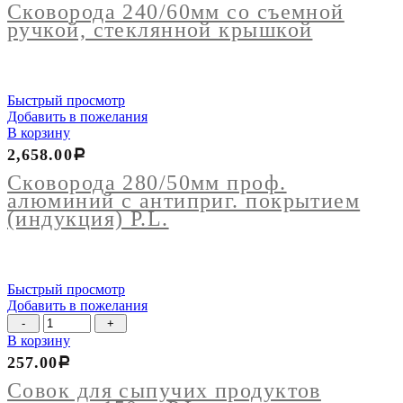
со
Сковорода 240/60мм со съемной
съемной
ручкой, стеклянной крышкой
ручкой,
стеклянной
крышкой
Быстрый просмотр
Добавить в пожелания
В корзину
2,658.00
Р
Сковорода 280/50мм проф.
алюминий с антиприг. покрытием
(индукция) P.L.
Быстрый просмотр
Добавить в пожелания
Количество
товара
В корзину
Совок
257.00
Р
для
сыпучих
Совок для сыпучих продуктов
продуктов