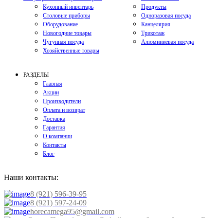
Кухонный инвентарь
Продукты
Столовые приборы
Одноразовая посуда
Оборудование
Канцелярия
Новогодние товары
Трикотаж
Чугунная посуда
Алюминиевая посуда
Хозяйственные товары
РАЗДЕЛЫ
Главная
Акции
Производители
Оплата и возврат
Доставка
Гарантия
О компании
Контакты
Блог
Наши контакты:
8 (921) 596-39-95
8 (921) 597-24-09
horecamega95@gmail.com