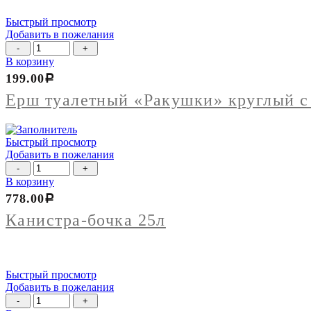
Быстрый просмотр
Добавить в пожелания
Количество
товара
В корзину
Ерш
199.00
Р
туалетный
"Ракушки"
Ерш туалетный «Ракушки» круглый с
круглый
с
подставкой
Быстрый просмотр
Добавить в пожелания
Количество
товара
В корзину
Канистра-
778.00
Р
бочка
25л
Канистра-бочка 25л
Быстрый просмотр
Добавить в пожелания
Количество