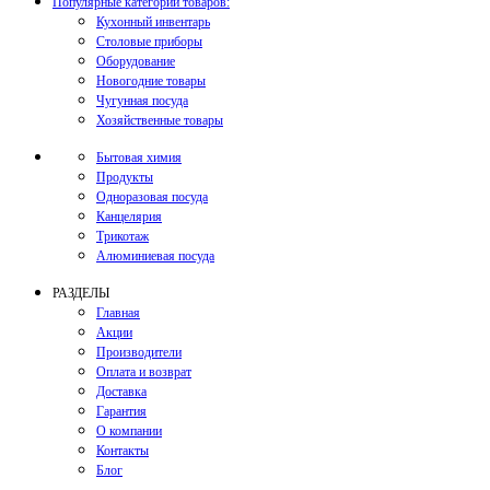
Популярные категории товаров:
Кухонный инвентарь
Столовые приборы
Оборудование
Новогодние товары
Чугунная посуда
Хозяйственные товары
Бытовая химия
Продукты
Одноразовая посуда
Канцелярия
Трикотаж
Алюминиевая посуда
РАЗДЕЛЫ
Главная
Акции
Производители
Оплата и возврат
Доставка
Гарантия
О компании
Контакты
Блог