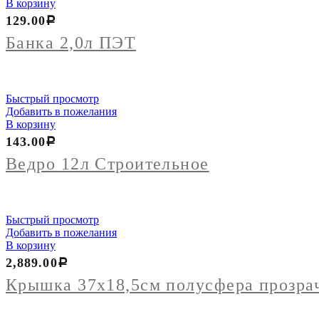
товара
В корзину
Банка
129.00
Р
2,0л
ПЭТ
Банка 2,0л ПЭТ
Быстрый просмотр
Добавить в пожелания
В корзину
143.00
Р
Ведро 12л Строительное
Быстрый просмотр
Добавить в пожелания
В корзину
2,889.00
Р
Крышка 37х18,5см полусфера прозра