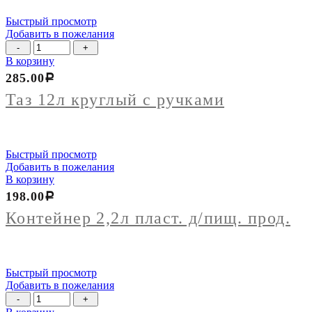
Быстрый просмотр
Добавить в пожелания
Количество
товара
В корзину
Таз
285.00
Р
12л
круглый
Таз 12л круглый с ручками
с
ручками
Быстрый просмотр
Добавить в пожелания
В корзину
198.00
Р
Контейнер 2,2л пласт. д/пищ. прод.
Быстрый просмотр
Добавить в пожелания
Количество
товара