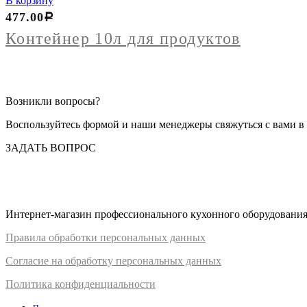
В корзину
Контейнер
477.00
Р
10л
для
Контейнер 10л для продуктов
продуктов
Возникли вопросы?
Воспользуйтесь формой и наши менеджеры свяжуться с вами в 
ЗАДАТЬ ВОПРОС
Интернет-магазин профессионального кухонного оборудования д
Правил
а
обработки
персональных
да
нных
Согласие на обработку персональных данных
Политика конфиденциальности