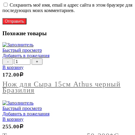
Сохранить моё имя, email и адрес сайта в этом браузере для
последующих моих комментариев.
Похожие товары
Быстрый просмотр
Добавить в пожелания
Количество
товара
В корзину
Нож
172.00
Р
для
Сыра
Нож для Сыра 15см Athus черный
15см
Бразилия
Athus
черный
Бразилия
Быстрый просмотр
Добавить в пожелания
В корзину
255.00
Р