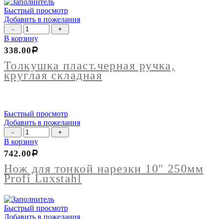
Быстрый просмотр
Добавить в пожелания
Количество
товара
В корзину
Толкушка
338.00
Р
пласт.черная
ручка,
Толкушка пласт.черная ручка,
круглая
круглая складная
складная
Быстрый просмотр
Добавить в пожелания
Количество
товара
В корзину
Нож
742.00
Р
для
тонкой
Нож для тонкой нарезки 10″ 250мм
нарезки
Profi Luxstahl
10"
250мм
Profi
Быстрый просмотр
Luxstahl
Добавить в пожелания