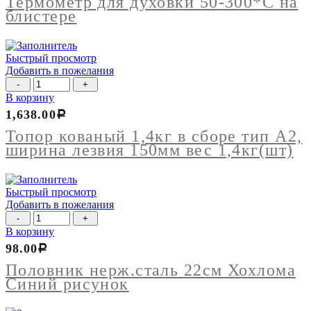
Термометр для духовки 50-300*С на
блистере
Быстрый просмотр
Добавить в пожелания
Количество
товара
В корзину
Топор
1,638.00
Р
кованый
1,4кг
Топор кованый 1,4кг в сборе тип А2,
в
ширина лезвия 150мм вес 1,4кг(шт)
сборе
тип
А2,
Быстрый просмотр
ширина
Добавить в пожелания
лезвия
Количество
150мм
товара
В корзину
вес
Половник
1,4кг(шт)
98.00
Р
нерж.сталь
22см
Половник нерж.сталь 22см Хохлома
Хохлома
Синий рисунок
Синий
рисунок