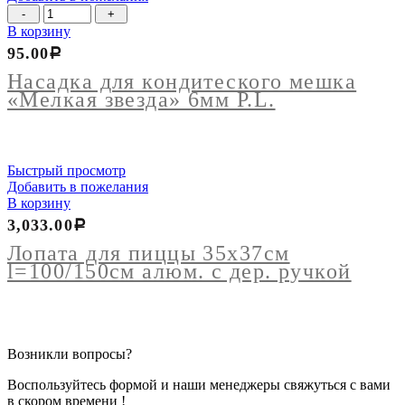
Количество
товара
В корзину
Насадка
95.00
Р
для
кондитеского
Насадка для кондитеского мешка
мешка
«Мелкая звезда» 6мм P.L.
"Мелкая
звезда"
6мм
P.L.
Быстрый просмотр
Добавить в пожелания
В корзину
3,033.00
Р
Лопата для пиццы 35х37см
l=100/150см алюм. с дер. ручкой
Возникли вопросы?
Воспользуйтесь формой и наши менеджеры свяжуться с вами
в скором времени !