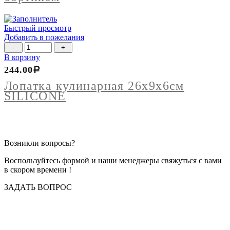
бортиком
Быстрый просмотр
Добавить в пожелания
Количество
товара
В корзину
Лопатка
244.00
Р
кулинарная
26х9х6см
Лопатка кулинарная 26х9х6см
SILICONE
SILICONE
Возникли вопросы?
Воспользуйтесь формой и наши менеджеры свяжуться с вами
в скором времени !
ЗАДАТЬ ВОПРОС