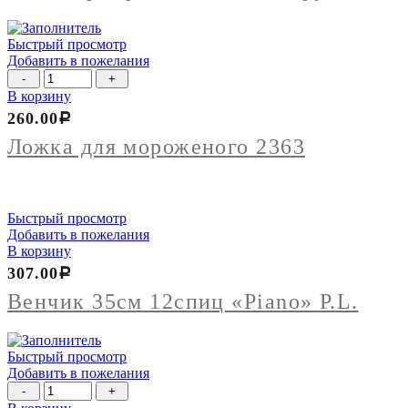
пласт.ручкой
Быстрый просмотр
Добавить в пожелания
Количество
товара
В корзину
Ложка
260.00
Р
для
мороженого
Ложка для мороженого 2363
2363
Быстрый просмотр
Добавить в пожелания
В корзину
307.00
Р
Венчик 35см 12спиц «Piano» P.L.
Быстрый просмотр
Добавить в пожелания
Количество
товара