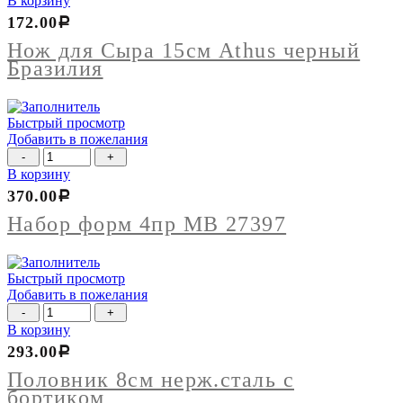
В корзину
Нож
172.00
Р
для
Сыра
Нож для Сыра 15см Athus черный
15см
Бразилия
Athus
черный
Бразилия
Быстрый просмотр
Добавить в пожелания
Количество
товара
В корзину
Набор
370.00
Р
форм
4пр
Набор форм 4пр МВ 27397
МВ
27397
Быстрый просмотр
Добавить в пожелания
Количество
товара
В корзину
Половник
293.00
Р
8см
нерж.сталь
Половник 8см нерж.сталь с
с
бортиком