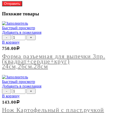
Похожие товары
Быстрый просмотр
Добавить в пожелания
Количество
товара
В корзину
Форма
750.00
Р
разъемная
для
Форма разъемная для выпечки 3пр.
выпечки
(квадрат+сердце+круг)
3пр.
24см,26см.28см
(квадрат+сердце+круг)
24см,26см.28см
Быстрый просмотр
Добавить в пожелания
Количество
товара
В корзину
Нож
143.00
Р
Картофельный
с
Нож Картофельный с пласт.ручкой