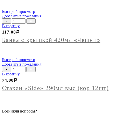
Быстрый просмотр
Добавить в пожелания
Количество
товара
В корзину
Банка
117.00
Р
с
крышкой
Банка с крышкой 420мл «Чешни»
420мл
"Чешни"
Быстрый просмотр
Добавить в пожелания
Количество
товара
В корзину
Стакан
74.00
Р
"Side"
290мл
Стакан «Side» 290мл выс (кор 12шт)
выс
(кор
12шт)
Возникли вопросы?