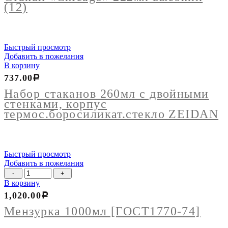
высокий
(12)
(12)
Быстрый просмотр
Добавить в пожелания
В корзину
737.00
Р
Набор стаканов 260мл с двойными
стенками, корпус
термос.боросиликат.стекло ZEIDAN
Быстрый просмотр
Добавить в пожелания
Количество
товара
В корзину
Мензурка
1,020.00
Р
1000мл
[ГОСТ1770-
Мензурка 1000мл [ГОСТ1770-74]
74]