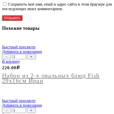
Сохранить моё имя, email и адрес сайта в этом браузере для
последующих моих комментариев.
Похожие товары
Быстрый просмотр
Добавить в пожелания
Количество
товара
В корзину
Набор
220.00
Р
из
2-
Набор из 2-х овальных блюд Fish
х
29х16см Иран
овальных
блюд
Fish
29х16см
Быстрый просмотр
Иран
Добавить в пожелания
Количество