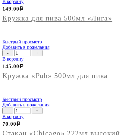
товара
В корзину
Кружка
149.00
Р
для
пива
Кружка для пива 500мл «Лига»
500мл
"Лига"
Быстрый просмотр
Добавить в пожелания
Количество
товара
В корзину
Кружка
145.00
Р
"Pub"
500мл
Кружка «Pub» 500мл для пива
для
пива
Быстрый просмотр
Добавить в пожелания
Количество
товара
В корзину
Стакан
70.00
Р
"Chicago"
222мл
Стакан «Chicago» 222мл высокий