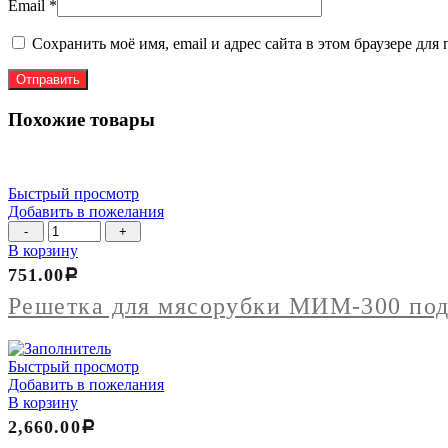
Email
*
Сохранить моё имя, email и адрес сайта в этом браузере д
Похожие товары
Быстрый просмотр
Добавить в пожелания
Количество
товара
В корзину
Решетка
751.00
Р
для
мясорубки
Решетка для мясорубки МИМ-300 по
МИМ-300
под
бурт
Быстрый просмотр
КРУПНАЯ
Добавить в пожелания
№3
В корзину
9мм
2,660.00
Р