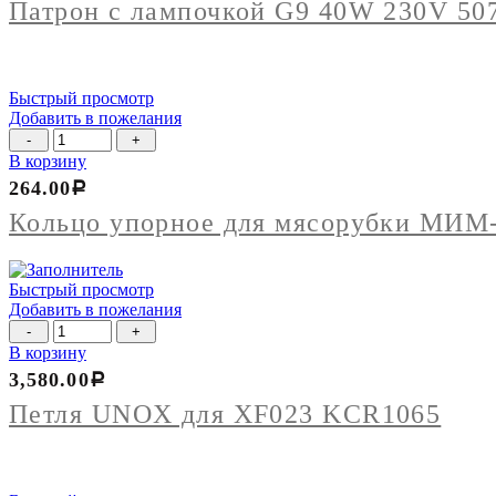
Патрон с лампочкой G9 40W 230V 50
Быстрый просмотр
Добавить в пожелания
Количество
товара
В корзину
Кольцо
264.00
Р
упорное
для
Кольцо упорное для мясорубки МИМ
мясорубки
МИМ-600
Быстрый просмотр
Добавить в пожелания
Количество
товара
В корзину
Петля
3,580.00
Р
UNOX
для
Петля UNOX для XF023 KCR1065
XF023
KCR1065