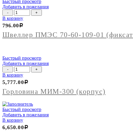
Быстрый просмотр
Добавить в пожелания
Количество
товара
В корзину
Швеллер
796.00
Р
ПМЭС
70-
Швеллер ПМЭС 70-60-109-01 (фиксат
60-
109-
01
(фиксатор
Быстрый просмотр
гастроемкостей)
Добавить в пожелания
Количество
товара
В корзину
Горловина
5,777.00
Р
МИМ-300
(корпус)
Горловина МИМ-300 (корпус)
Быстрый просмотр
Добавить в пожелания
В корзину
6,650.00
Р