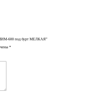
ки МИМ-600 под бурт МЕЛКАЯ”
ечены
*