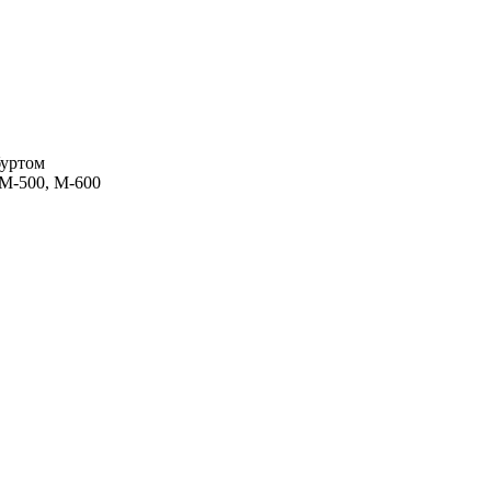
буртом
М-500, М-600