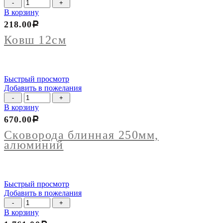
Количество
товара
В корзину
Ковш
218.00
Р
12см
Ковш 12см
Быстрый просмотр
Добавить в пожелания
Количество
товара
В корзину
Сковорода
670.00
Р
блинная
250мм,
Сковорода блинная 250мм,
алюминий
алюминий
Быстрый просмотр
Добавить в пожелания
Количество
товара
В корзину
Утятница