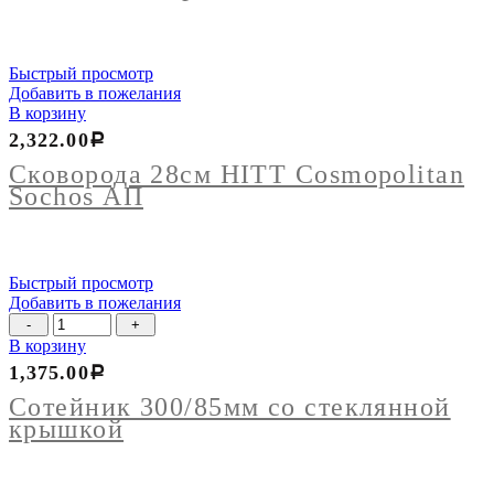
150гр
P.L.
Быстрый просмотр
Добавить в пожелания
В корзину
2,322.00
Р
Сковорода 28см HITT Cosmopolitan
Sochos АП
Быстрый просмотр
Добавить в пожелания
Количество
товара
В корзину
Сотейник
1,375.00
Р
300/85мм
со
Сотейник 300/85мм со стеклянной
стеклянной
крышкой
крышкой