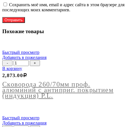
Сохранить моё имя, email и адрес сайта в этом браузере для
последующих моих комментариев.
Похожие товары
Быстрый просмотр
Добавить в пожелания
Количество
товара
В корзину
Сковорода
2,873.00
Р
260/70мм
проф.
Сковорода 260/70мм проф.
алюминий
алюминий с антиприг. покрытием
с
(индукция) P.L.
антиприг.
покрытием
(индукция)
P.L.
Быстрый просмотр
Добавить в пожелания