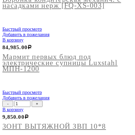
насадками нерж [FQ-XS-003]
Быстрый просмотр
Добавить в пожелания
В корзину
84,985.00
Р
Мармит первых блюд под
электрические супницы Luxstahl
МПН-1200
Быстрый просмотр
Добавить в пожелания
Количество
товара
В корзину
ЗОНТ
9,850.00
Р
ВЫТЯЖНОЙ
ЗВП
ЗОНТ ВЫТЯЖНОЙ ЗВП 10*8
10*8