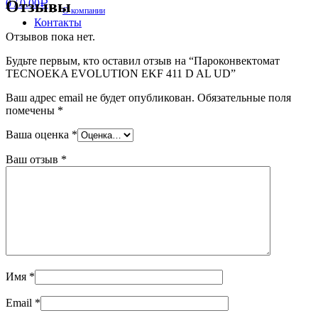
Отзывы
0
/
0.00
Р
О компании
Контакты
Отзывов пока нет.
Будьте первым, кто оставил отзыв на “Пароконвектомат
TECNOEKA EVOLUTION EKF 411 D AL UD”
Ваш адрес email не будет опубликован.
Обязательные поля
помечены
*
Ваша оценка
*
Ваш отзыв
*
Имя
*
Email
*