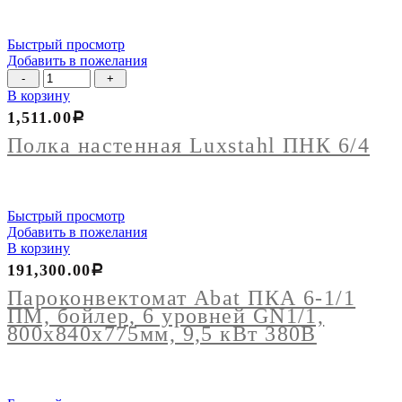
Быстрый просмотр
Добавить в пожелания
Количество
товара
В корзину
Полка
1,511.00
Р
настенная
Luxstahl
Полка настенная Luxstahl ПНК 6/4
ПНК
6/4
Быстрый просмотр
Добавить в пожелания
В корзину
191,300.00
Р
Пароконвектомат Abat ПКА 6-1/1
ПМ, бойлер, 6 уровней GN1/1,
800х840х775мм, 9,5 кВт 380В