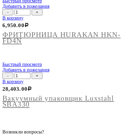
Быстрый просмотр
Добавить в пожелания
Количество
товара
В корзину
ФРИТЮРНИЦА
6,950.00
Р
HURAKAN
HKN-
ФРИТЮРНИЦА HURAKAN HKN-
FD4N
FD4N
Быстрый просмотр
Добавить в пожелания
Количество
товара
В корзину
Вакуумный
28,403.00
Р
упаковщик
Luxstahl
Вакуумный упаковщик Luxstahl
SBA330
SBA330
Возникли вопросы?