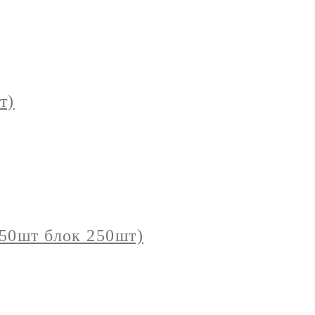
т)
50шт блок 250шт)