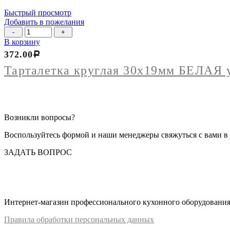
18шт)
Быстрый просмотр
Добавить в пожелания
Количество
товара
В корзину
Тарталетка
372.00
Р
круглая
30х19мм
Тарталетка круглая 30х19мм БЕЛАЯ 
БЕЛАЯ
упак
1000шт
Возникли вопросы?
Воспользуйтесь формой и наши менеджеры свяжуться с вами в 
ЗАДАТЬ ВОПРОС
Интернет-магазин профессионального кухонного оборудования д
Правил
а
обработки
персональных
да
нных