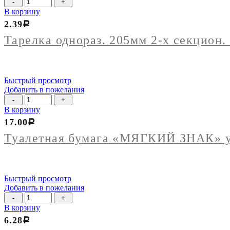
Количество
товара
В корзину
Тарелка
2.39
Р
однораз.
205мм
Тарелка однораз. 205мм 2-х секцион.
2-
х
секцион.
(упак
Быстрый просмотр
100шт
Добавить в пожелания
кор
Количество
1400шт)
товара
В корзину
Туалетная
17.00
Р
бумага
"МЯГКИЙ
Туалетная бумага «МЯГКИЙ ЗНАК» у
ЗНАК"
упак
72рул
Быстрый просмотр
Добавить в пожелания
Количество
товара
В корзину
Касалетка
6.28
Р
450г