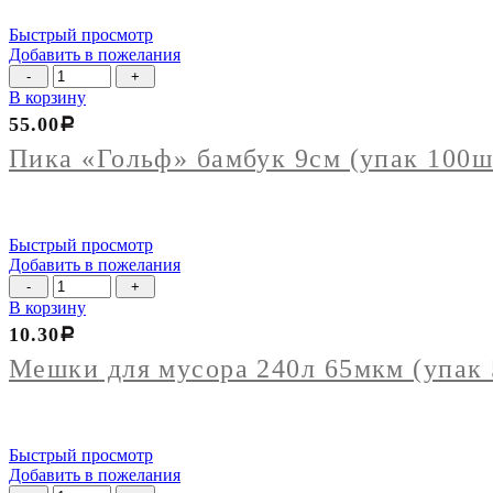
Быстрый просмотр
Добавить в пожелания
Количество
товара
В корзину
Пика
55.00
Р
"Гольф"
бамбук
Пика «Гольф» бамбук 9см (упак 100ш
9см
(упак
100шт)
Быстрый просмотр
Добавить в пожелания
Количество
товара
В корзину
Мешки
10.30
Р
для
мусора
Мешки для мусора 240л 65мкм (упак 
240л
65мкм
(упак
50шт
Быстрый просмотр
блок
Добавить в пожелания
250шт)