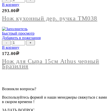
товара
В корзину
Нож
293.00
Р
кухонный
дер.
Нож кухонный дер. ручка ТМ038
ручка
ТМ038
Быстрый просмотр
Добавить в пожелания
Количество
товара
В корзину
Нож
172.00
Р
для
Сыра
Нож для Сыра 15см Athus черный
15см
Бразилия
Athus
черный
Бразилия
Возникли вопросы?
Воспользуйтесь формой и наши менеджеры свяжуться с вами
в скором времени !
ЗАДАТЬ ВОПРОС