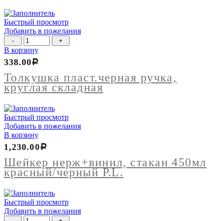
250мм
Profi
Быстрый просмотр
Luxstahl
Добавить в пожелания
Количество
товара
В корзину
Толкушка
338.00
Р
пласт.черная
ручка,
Толкушка пласт.черная ручка,
круглая
круглая складная
складная
Быстрый просмотр
Добавить в пожелания
В корзину
1,230.00
Р
Шейкер нерж+винил, стакан 450мл
красный/черный P.L.
Быстрый просмотр
Добавить в пожелания
Количество