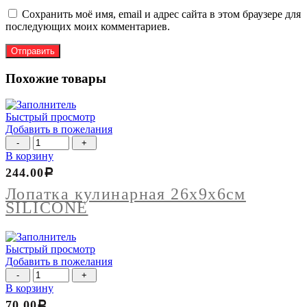
Сохранить моё имя, email и адрес сайта в этом браузере для
последующих моих комментариев.
Похожие товары
Быстрый просмотр
Добавить в пожелания
Количество
товара
В корзину
Лопатка
244.00
Р
кулинарная
26х9х6см
Лопатка кулинарная 26х9х6см
SILICONE
SILICONE
Быстрый просмотр
Добавить в пожелания
Количество
товара
В корзину
Ножеточка
70.00
Р