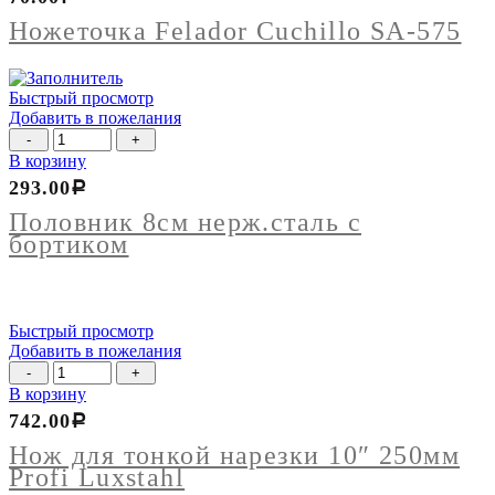
Felador
Cuchillo
Ножеточка Felador Cuchillo SA-575
SA-
575
Быстрый просмотр
Добавить в пожелания
Количество
товара
В корзину
Половник
293.00
Р
8см
нерж.сталь
Половник 8см нерж.сталь с
с
бортиком
бортиком
Быстрый просмотр
Добавить в пожелания
Количество
товара
В корзину
Нож
742.00
Р
для
тонкой
Нож для тонкой нарезки 10″ 250мм
нарезки
Profi Luxstahl
10"