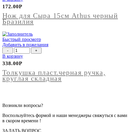
Нож
1,4кг(шт)
172.00
Р
для
Сыра
Нож для Сыра 15см Athus черный
15см
Бразилия
Athus
черный
Бразилия
Быстрый просмотр
Добавить в пожелания
Количество
товара
В корзину
Толкушка
338.00
Р
пласт.черная
ручка,
Толкушка пласт.черная ручка,
круглая
круглая складная
складная
Возникли вопросы?
Воспользуйтесь формой и наши менеджеры свяжуться с вами
в скором времени !
ЗАДАТЬ ВОПРОС