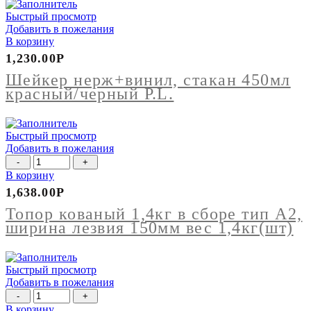
Быстрый просмотр
Добавить в пожелания
В корзину
1,230.00
Р
Шейкер нерж+винил, стакан 450мл
красный/черный P.L.
Быстрый просмотр
Добавить в пожелания
Количество
товара
В корзину
Топор
1,638.00
Р
кованый
1,4кг
Топор кованый 1,4кг в сборе тип А2,
в
ширина лезвия 150мм вес 1,4кг(шт)
сборе
тип
А2,
Быстрый просмотр
ширина
Добавить в пожелания
лезвия
Количество
150мм
товара
В корзину
вес