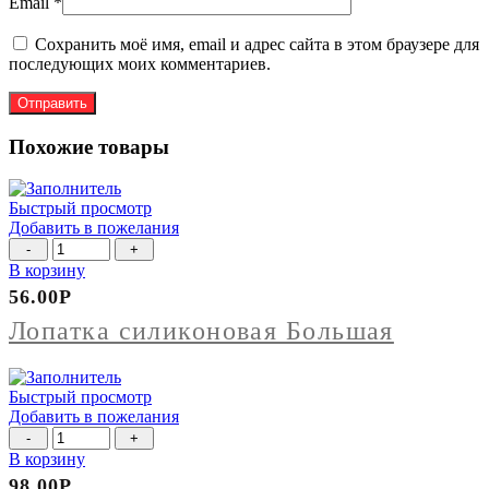
Email
*
Сохранить моё имя, email и адрес сайта в этом браузере для
последующих моих комментариев.
Похожие товары
Быстрый просмотр
Добавить в пожелания
Количество
товара
В корзину
Лопатка
56.00
Р
силиконовая
Большая
Лопатка силиконовая Большая
Быстрый просмотр
Добавить в пожелания
Количество
товара
В корзину
Половник
98.00
Р