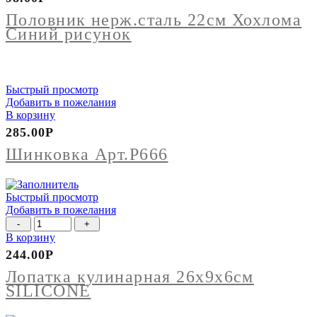
нерж.сталь
22см
Половник нерж.сталь 22см Хохлома
Хохлома
Синий рисунок
Синий
рисунок
Быстрый просмотр
Добавить в пожелания
В корзину
285.00
Р
Шинковка Арт.Р666
Быстрый просмотр
Добавить в пожелания
Количество
товара
В корзину
Лопатка
244.00
Р
кулинарная
26х9х6см
Лопатка кулинарная 26х9х6см
SILICONE
SILICONE