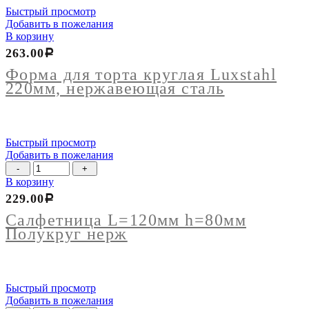
Быстрый просмотр
Добавить в пожелания
В корзину
263.00
Р
Форма для торта круглая Luxstahl
220мм, нержавеющая сталь
Быстрый просмотр
Добавить в пожелания
Количество
товара
В корзину
Салфетница
229.00
Р
L=120мм
h=80мм
Салфетница L=120мм h=80мм
Полукруг
Полукруг нерж
нерж
Быстрый просмотр
Добавить в пожелания