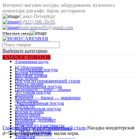
Интернет-магазин посуды, оборудования, кухонного
инвентаря для кафе, баров, ресторанов.
Санкт-Петербург
8 (921) 596-39-95
horecamega95@gmail.com
Обратная связь
Выберите категорию
КАТАЛОГ ТОВАРОВ
Алюминиевая посуда
БУ Оборудование
Одноразовая посуда
Бытовая ХИМИЯ
Бытовая химия
Весы, безмены
Распродано
Посуда из нержавеющей стали
Вывески, реклама
Оцинкованная посуда
Гастроемкости — лотки — крышки
Чугунная посуда
Диспенсеры
Крышки — банки — машинки
Другие товары
Эмалированная посуда
ЗАПЧАСТИ
Алюминиевая посуда
Изделия из дерева
Канцелярия
Изделия из пластмассы
Керамика, доломит
Нажмите, чтобы увеличить изображение
Канцелярия
Изделия из пластмассы
Главная
Посуда из нержавеющей стали
Насадка кондитерская
Керамика, доломит, стеклокерамика
Стекло, хрусталь
d=5мм «Закрытая Роза» малая нерж.
Кухоный ИНВЕНТАРЬ
Трикотаж