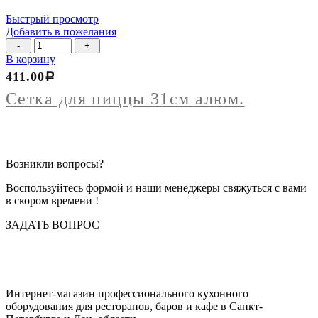
Быстрый просмотр
Добавить в пожелания
Количество
товара
В корзину
Сетка
411.00
Р
для
пиццы
Сетка для пиццы 31см алюм.
31см
алюм.
Возникли вопросы?
Воспользуйтесь формой и наши менеджеры свяжуться с вами
в скором времени !
ЗАДАТЬ ВОПРОС
Интернет-магазин профессионального кухонного
оборудования для ресторанов, баров и кафе в Санкт-