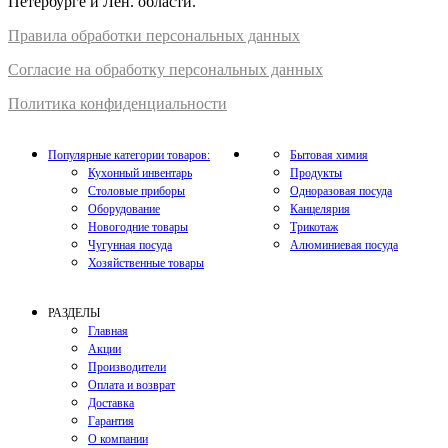
Петербурге и Лен. области.
Правил
а
обработки
персональных
да
нных
Согласие на обработку персональных данных
Политика конфиденциальности
Популярные категории товаров:
Бытовая химия
Кухонный инвентарь
Продукты
Столовые приборы
Одноразовая посуда
Оборудование
Канцелярия
Новогодние товары
Трикотаж
Чугунная посуда
Алюминиевая посуда
Хозяйственные товары
РАЗДЕЛЫ
Главная
Акции
Производители
Оплата и возврат
Доставка
Гарантия
О компании