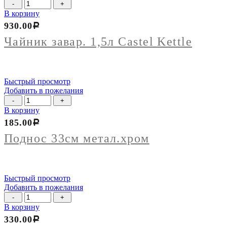
Количество
товара
В корзину
Чайник
930.00
Р
завар.
1,5л
Чайник завар. 1,5л Castel Kettle
Castel
Kettle
Быстрый просмотр
Добавить в пожелания
Количество
товара
В корзину
Поднос
185.00
Р
33см
метал.хром
Поднос 33см метал.хром
Быстрый просмотр
Добавить в пожелания
Количество
товара
В корзину
Миска
330.00
Р
24см