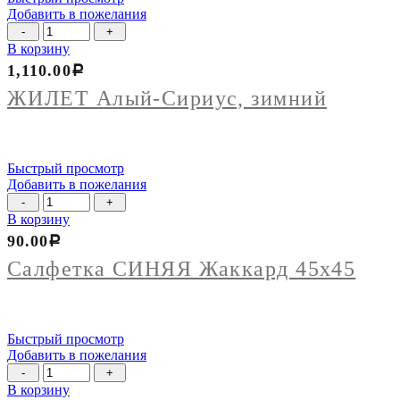
Добавить в пожелания
Количество
товара
В корзину
ЖИЛЕТ
1,110.00
Р
Алый-
Сириус,
ЖИЛЕТ Алый-Сириус, зимний
зимний
Быстрый просмотр
Добавить в пожелания
Количество
товара
В корзину
Салфетка
90.00
Р
СИНЯЯ
Жаккард
Салфетка СИНЯЯ Жаккард 45х45
45х45
Быстрый просмотр
Добавить в пожелания
Количество
товара
В корзину