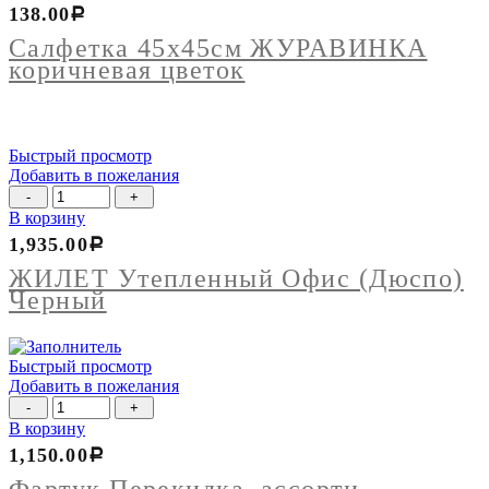
Салфетка
138.00
Р
45х45см
ЖУРАВИНКА
Салфетка 45х45см ЖУРАВИНКА
коричневая
коричневая цветок
цветок
Быстрый просмотр
Добавить в пожелания
Количество
товара
В корзину
ЖИЛЕТ
1,935.00
Р
Утепленный
Офис
ЖИЛЕТ Утепленный Офис (Дюспо)
(Дюспо)
Черный
Черный
Быстрый просмотр
Добавить в пожелания
Количество
товара
В корзину
Фартук
1,150.00
Р
Перекидка,
ассорти