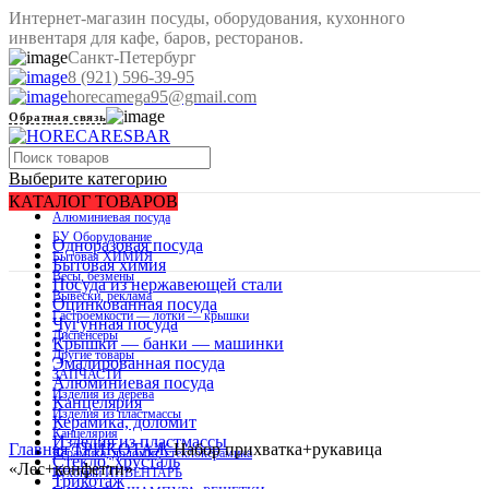
Интернет-магазин посуды, оборудования, кухонного
инвентаря для кафе, баров, ресторанов.
Санкт-Петербург
8 (921) 596-39-95
horecamega95@gmail.com
Обратная связь
Выберите категорию
КАТАЛОГ ТОВАРОВ
Алюминиевая посуда
БУ Оборудование
Одноразовая посуда
Бытовая ХИМИЯ
Бытовая химия
Весы, безмены
Распродано
Посуда из нержавеющей стали
Вывески, реклама
Оцинкованная посуда
Гастроемкости — лотки — крышки
Чугунная посуда
Диспенсеры
Крышки — банки — машинки
Другие товары
Эмалированная посуда
ЗАПЧАСТИ
Алюминиевая посуда
Изделия из дерева
Канцелярия
Изделия из пластмассы
Керамика, доломит
Нажмите, чтобы увеличить изображение
Канцелярия
Изделия из пластмассы
Главная
ТРИКОТАЖ
Набор прихватка+рукавица
Керамика, доломит, стеклокерамика
Стекло, хрусталь
«Лес+конфетти»
Кухоный ИНВЕНТАРЬ
Трикотаж