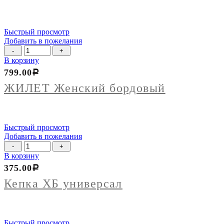
Быстрый просмотр
Добавить в пожелания
Количество
товара
В корзину
ЖИЛЕТ
799.00
Р
Женский
бордовый
ЖИЛЕТ Женский бордовый
Быстрый просмотр
Добавить в пожелания
Количество
товара
В корзину
Кепка
375.00
Р
ХБ
универсал
Кепка ХБ универсал
Быстрый просмотр