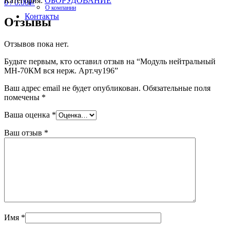
Категория:
ОБОРУДОВАНИЕ
0
/
0.00
Р
О компании
Контакты
Отзывы
Отзывов пока нет.
Будьте первым, кто оставил отзыв на “Модуль нейтральный
МН-70КМ вся нерж. Арт.чу196”
Ваш адрес email не будет опубликован.
Обязательные поля
помечены
*
Ваша оценка
*
Ваш отзыв
*
Имя
*