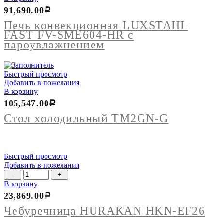
91,690.00
Р
Печь конвекционная LUXSTAHL
FAST FV-SME604-HR с
пароувлажнением
Быстрый просмотр
Добавить в пожелания
В корзину
105,547.00
Р
Стол холодильный TM2GN-G
Быстрый просмотр
Добавить в пожелания
Количество
товара
В корзину
Чебуречница
23,869.00
Р
HURAKAN
HKN-
Чебуречница HURAKAN HKN-EF26
EF26