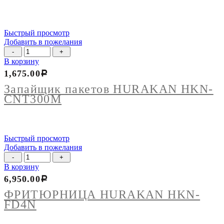
Быстрый просмотр
Добавить в пожелания
Количество
товара
В корзину
Запайщик
1,675.00
Р
пакетов
HURAKAN
Запайщик пакетов HURAKAN HKN-
HKN-
CNT300М
CNT300М
Быстрый просмотр
Добавить в пожелания
Количество
товара
В корзину
ФРИТЮРНИЦА
6,950.00
Р
HURAKAN
HKN-
ФРИТЮРНИЦА HURAKAN HKN-
FD4N
FD4N