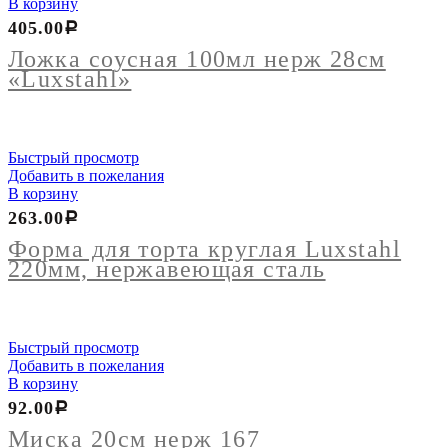
В корзину
Ложка
405.00
Р
соусная
100мл
Ложка соусная 100мл нерж 28см
нерж
«Luxstahl»
28см
"Luxstahl"
Быстрый просмотр
Добавить в пожелания
В корзину
263.00
Р
Форма для торта круглая Luxstahl
220мм, нержавеющая сталь
Быстрый просмотр
Добавить в пожелания
В корзину
92.00
Р
Миска 20см нерж 167