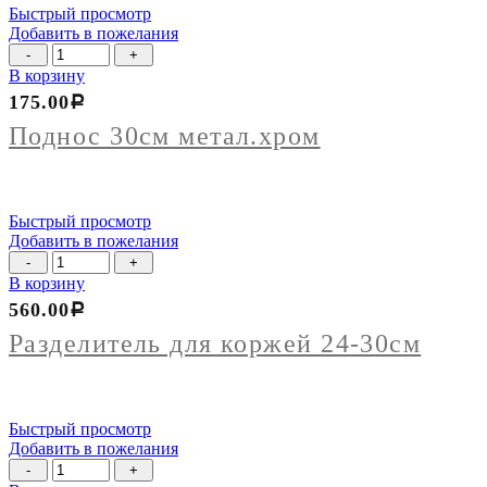
Быстрый просмотр
Добавить в пожелания
Количество
товара
В корзину
Поднос
175.00
Р
30см
метал.хром
Поднос 30см метал.хром
Быстрый просмотр
Добавить в пожелания
Количество
товара
В корзину
Разделитель
560.00
Р
для
коржей
Разделитель для коржей 24-30см
24-
30см
Быстрый просмотр
Добавить в пожелания
Количество
товара