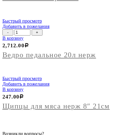
Быстрый просмотр
Добавить в пожелания
Количество
товара
В корзину
Ведро
2,712.00
Р
педальное
20л
Ведро педальное 20л нерж
нерж
Быстрый просмотр
Добавить в пожелания
В корзину
247.00
Р
Щипцы для мяса нерж 8″ 21см
Возникли вопросы?