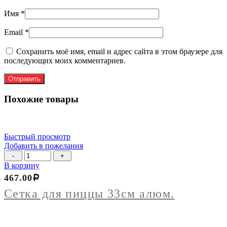
Имя
*
Email
*
Сохранить моё имя, email и адрес сайта в этом браузере для
последующих моих комментариев.
Похожие товары
Быстрый просмотр
Добавить в пожелания
Количество
товара
В корзину
Сетка
467.00
Р
для
пиццы
Сетка для пиццы 33см алюм.
33см
алюм.