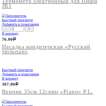
Термометр электронный для Пищи
Пищи
JR1
JR1
Быстрый просмотр
Добавить в пожелания
Количество
товара
В корзину
Насадка
76.00
Р
кондитерская
"Русский
Насадка кондитерская «Русский
тюльпан"
тюльпан»
Быстрый просмотр
Добавить в пожелания
В корзину
307.00
Р
Венчик 35см 12спиц «Piano» P.L.
Быстрый просмотр