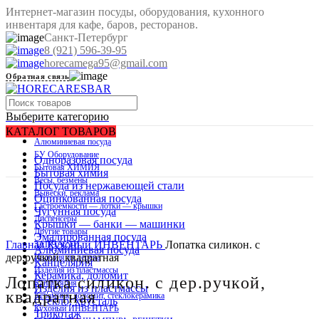
Интернет-магазин посуды, оборудования, кухонного
инвентаря для кафе, баров, ресторанов.
Санкт-Петербург
8 (921) 596-39-95
horecamega95@gmail.com
Обратная связь
Выберите категорию
КАТАЛОГ ТОВАРОВ
Алюминиевая посуда
БУ Оборудование
Одноразовая посуда
Бытовая ХИМИЯ
Бытовая химия
Весы, безмены
Распродано
Посуда из нержавеющей стали
Вывески, реклама
Оцинкованная посуда
Гастроемкости — лотки — крышки
Чугунная посуда
Диспенсеры
Крышки — банки — машинки
Нажмите, чтобы увеличить изображение
Другие товары
Эмалированная посуда
Главная
Кухоный ИНВЕНТАРЬ
Лопатка силикон. с
ЗАПЧАСТИ
Алюминиевая посуда
дер.ручкой, квадратная
Изделия из дерева
Канцелярия
Изделия из пластмассы
Керамика, доломит
Лопатка силикон. с дер.ручкой,
Канцелярия
Изделия из пластмассы
квадратная
Керамика, доломит, стеклокерамика
Стекло, хрусталь
Кухоный ИНВЕНТАРЬ
Трикотаж