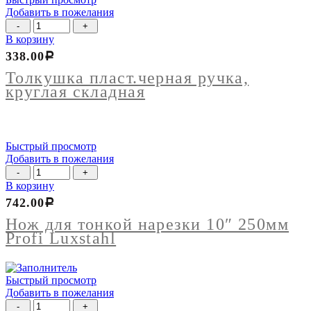
Добавить в пожелания
Количество
товара
В корзину
Толкушка
338.00
Р
пласт.черная
ручка,
Толкушка пласт.черная ручка,
круглая
круглая складная
складная
Быстрый просмотр
Добавить в пожелания
Количество
товара
В корзину
Нож
742.00
Р
для
тонкой
Нож для тонкой нарезки 10″ 250мм
нарезки
Profi Luxstahl
10"
250мм
Profi
Быстрый просмотр
Luxstahl
Добавить в пожелания
Количество