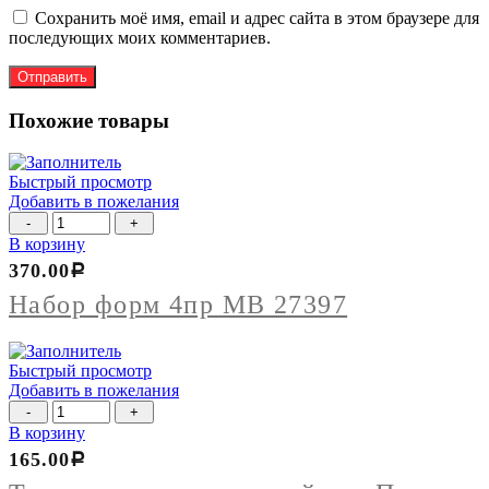
Сохранить моё имя, email и адрес сайта в этом браузере для
последующих моих комментариев.
Похожие товары
Быстрый просмотр
Добавить в пожелания
Количество
товара
В корзину
Набор
370.00
Р
форм
4пр
Набор форм 4пр МВ 27397
МВ
27397
Быстрый просмотр
Добавить в пожелания
Количество
товара
В корзину
Термометр
165.00
Р
электронный
для