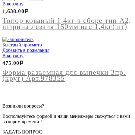
товара
В корзину
Топор
1,638.00
Р
кованый
1,4кг
Топор кованый 1,4кг в сборе тип А2,
в
ширина лезвия 150мм вес 1,4кг(шт)
сборе
тип
А2,
Быстрый просмотр
ширина
Добавить в пожелания
лезвия
В корзину
150мм
вес
475.00
Р
1,4кг(шт)
Форма разъемная для выпечки 3пр.
(круг) Арт.978355
Возникли вопросы?
Воспользуйтесь формой и наши менеджеры свяжуться с вами
в скором времени !
ЗАДАТЬ ВОПРОС