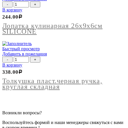
Количество
товара
В корзину
Лопатка
244.00
Р
кулинарная
26х9х6см
Лопатка кулинарная 26х9х6см
SILICONE
SILICONE
Быстрый просмотр
Добавить в пожелания
Количество
товара
В корзину
Толкушка
338.00
Р
пласт.черная
ручка,
Толкушка пласт.черная ручка,
круглая
круглая складная
складная
Возникли вопросы?
Воспользуйтесь формой и наши менеджеры свяжуться с вами
в скором времени !