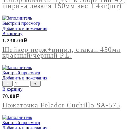
Топор кованый 1,4кг в сборе тип А2,
в
ширина лезвия 150мм вес 1,4кг(шт)
сборе
тип
А2,
Быстрый просмотр
ширина
Добавить в пожелания
лезвия
В корзину
150мм
вес
1,230.00
Р
1,4кг(шт)
Шейкер нерж+винил, стакан 450мл
красный/черный P.L.
Быстрый просмотр
Добавить в пожелания
Количество
товара
В корзину
Ножеточка
70.00
Р
Felador
Cuchillo
Ножеточка Felador Cuchillo SA-575
SA-
575
Быстрый просмотр
Добавить в пожелания