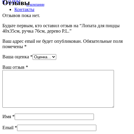
Отзывы
0
/
0.00
Р
О компании
Контакты
Отзывов пока нет.
Будьте первым, кто оставил отзыв на “Лопата для пиццы
40х35см, ручка 76см, дерево P.L.”
Ваш адрес email не будет опубликован.
Обязательные поля
помечены
*
Ваша оценка
*
Ваш отзыв
*
Имя
*
Email
*