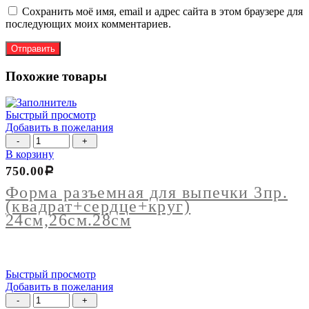
Сохранить моё имя, email и адрес сайта в этом браузере для
последующих моих комментариев.
Похожие товары
Быстрый просмотр
Добавить в пожелания
Количество
товара
В корзину
Форма
750.00
Р
разъемная
для
Форма разъемная для выпечки 3пр.
выпечки
(квадрат+сердце+круг)
3пр.
24см,26см.28см
(квадрат+сердце+круг)
24см,26см.28см
Быстрый просмотр
Добавить в пожелания
Количество