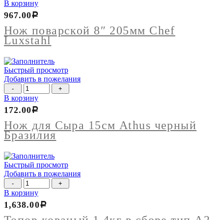
товара
В корзину
Нож
967.00
Р
поварской
8"
Нож поварской 8″ 205мм Chef
205мм
Luxstahl
Chef
Luxstahl
Быстрый просмотр
Добавить в пожелания
Количество
товара
В корзину
Нож
172.00
Р
для
Сыра
Нож для Сыра 15см Athus черный
15см
Бразилия
Athus
черный
Бразилия
Быстрый просмотр
Добавить в пожелания
Количество
товара
В корзину
Топор
1,638.00
Р
кованый
1,4кг