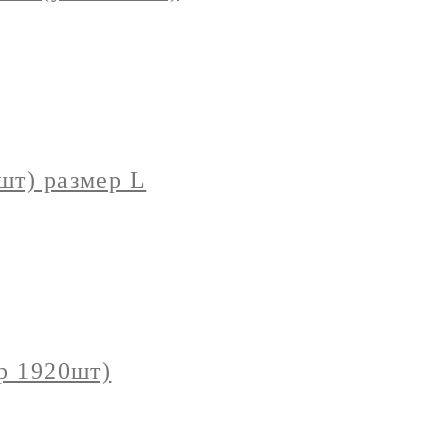
шт) размер L
р 1920шт)