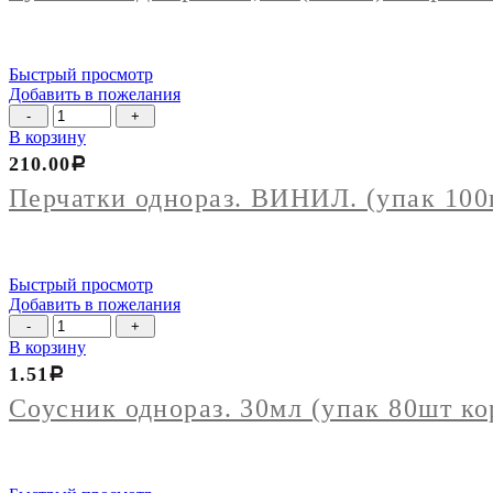
(38мм)
с
крышкой
(упак
Быстрый просмотр
50шт)
Добавить в пожелания
Количество
товара
В корзину
Перчатки
210.00
Р
однораз.
ВИНИЛ.
Перчатки однораз. ВИНИЛ. (упак 100
(упак
100шт)
размер
L
Быстрый просмотр
Добавить в пожелания
Количество
товара
В корзину
Соусник
1.51
Р
однораз.
30мл
Соусник однораз. 30мл (упак 80шт ко
(упак
80шт
кор
1920шт)