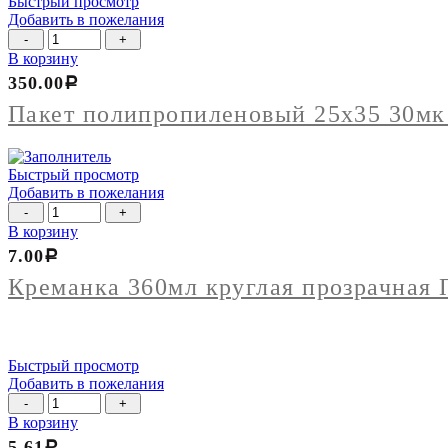
Быстрый просмотр
Добавить в пожелания
Количество
товара
В корзину
Пакет
350.00
Р
полипропиленовый
25х35
Пакет полипропиленовый 25х35 30мк
30мк
упак
100шт
Быстрый просмотр
Добавить в пожелания
Количество
товара
В корзину
Креманка
7.00
Р
360мл
круглая
Креманка 360мл круглая прозрачная 
прозрачная
Перинт
Быстрый просмотр
Добавить в пожелания
Количество
товара
В корзину
Ланч-
5.61
Р