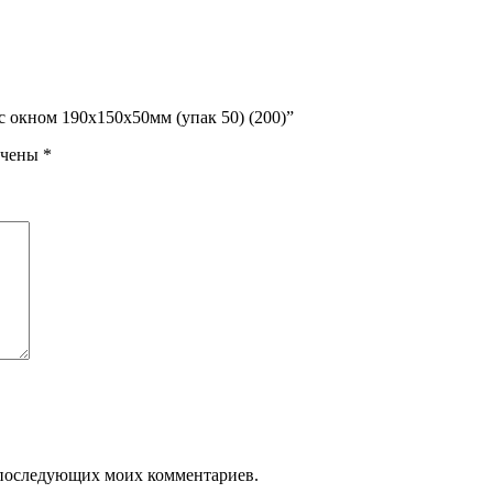
с окном 190х150х50мм (упак 50) (200)”
ечены
*
ля последующих моих комментариев.