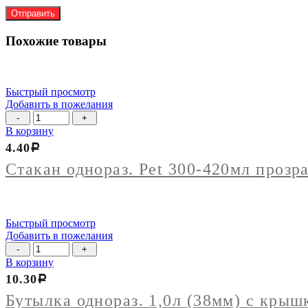
Похожие товары
Быстрый просмотр
Добавить в пожелания
Количество
товара
В корзину
Стакан
4.40
Р
однораз.
Pet
Стакан однораз. Pet 300-420мл прозр
300-
420мл
прозрач.
d=95мм
Быстрый просмотр
без
Добавить в пожелания
крышки
Количество
упак
товара
В корзину
50шт
Бутылка
10.30
Р
однораз.
1,0л
Бутылка однораз. 1,0л (38мм) с крыш