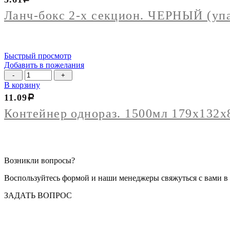
бокс
2-
Ланч-бокс 2-х секцион. ЧЕРНЫЙ (уп
х
секцион.
ЧЕРНЫЙ
(упак
Быстрый просмотр
100шт)
Добавить в пожелания
Количество
товара
В корзину
Контейнер
11.09
Р
однораз.
1500мл
Контейнер однораз. 1500мл 179х132х
179х132х86мм
с
крышкой
(упак
50шт
Возникли вопросы?
кор
500шт)
Воспользуйтесь формой и наши менеджеры свяжуться с вами в 
ЗАДАТЬ ВОПРОС