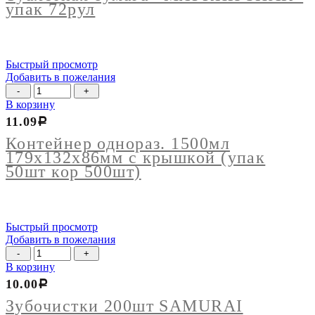
ЗНАК"
упак 72рул
упак
72рул
Быстрый просмотр
Добавить в пожелания
Количество
товара
В корзину
Контейнер
11.09
Р
однораз.
1500мл
Контейнер однораз. 1500мл
179х132х86мм
179х132х86мм с крышкой (упак
с
50шт кор 500шт)
крышкой
(упак
50шт
кор
Быстрый просмотр
500шт)
Добавить в пожелания
Количество
товара
В корзину
Зубочистки
10.00
Р
200шт
SAMURAI
Зубочистки 200шт SAMURAI