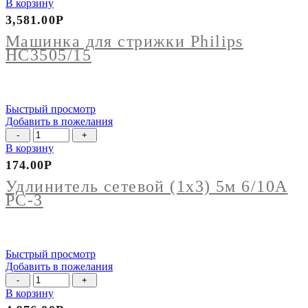
товара
В корзину
Машинка
3,581.00
Р
для
стрижки
Машинка для стрижки Philips
Philips
НС3505/15
НС3505/15
Быстрый просмотр
Добавить в пожелания
Количество
товара
В корзину
Удлинитель
174.00
Р
сетевой
(1х3)
Удлинитель сетевой (1х3) 5м 6/10А
5м
РС-3
6/10А
РС-3
Быстрый просмотр
Добавить в пожелания
Количество
товара
В корзину
Точило