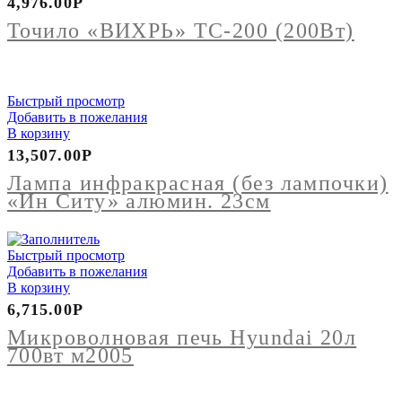
4,976.00
Р
"ВИХРЬ"
ТС-200
Точило «ВИХРЬ» ТС-200 (200Вт)
(200Вт)
Быстрый просмотр
Добавить в пожелания
В корзину
13,507.00
Р
Лампа инфракрасная (без лампочки)
«Ин Ситу» алюмин. 23см
Быстрый просмотр
Добавить в пожелания
В корзину
6,715.00
Р
Микроволновая печь Hyundai 20л
700вт м2005