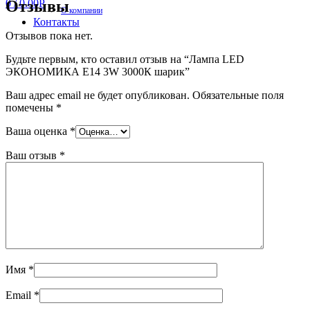
Отзывы
0
/
0.00
Р
О компании
Контакты
Отзывов пока нет.
Будьте первым, кто оставил отзыв на “Лампа LED
ЭКОНОМИКА Е14 3W 3000К шарик”
Ваш адрес email не будет опубликован.
Обязательные поля
помечены
*
Ваша оценка
*
Ваш отзыв
*
Имя
*
Email
*