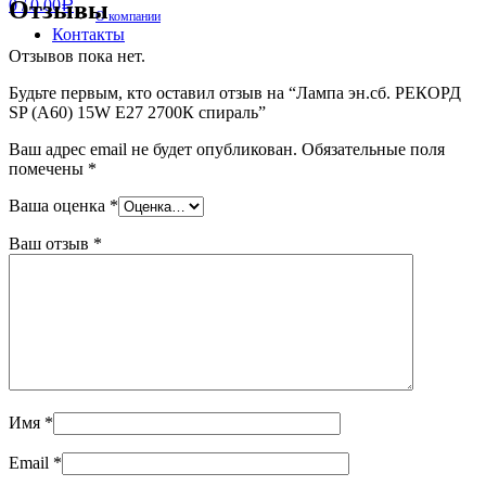
Отзывы
0
/
0.00
Р
О компании
Контакты
Отзывов пока нет.
Будьте первым, кто оставил отзыв на “Лампа эн.сб. РЕКОРД
SP (А60) 15W Е27 2700К спираль”
Ваш адрес email не будет опубликован.
Обязательные поля
помечены
*
Ваша оценка
*
Ваш отзыв
*
Имя
*
Email
*