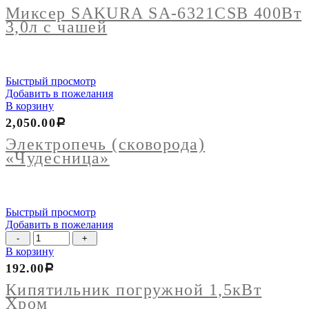
Миксер SAKURA SA-6321CSB 400Вт
3,0л с чашей
Быстрый просмотр
Добавить в пожелания
В корзину
2,050.00
Р
Электропечь (сковорода)
«Чудесница»
Быстрый просмотр
Добавить в пожелания
Количество
товара
В корзину
Кипятильник
192.00
Р
погружной
1,5кВт
Кипятильник погружной 1,5кВт
Хром
Хром