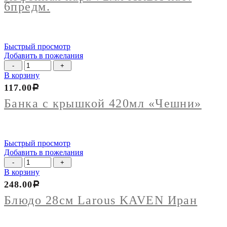
АКВА
6предм.
наб.
6предм.
Быстрый просмотр
Добавить в пожелания
Количество
товара
В корзину
Банка
117.00
Р
с
крышкой
Банка с крышкой 420мл «Чешни»
420мл
"Чешни"
Быстрый просмотр
Добавить в пожелания
Количество
товара
В корзину
Блюдо
248.00
Р
28см
Larous
Блюдо 28см Larous KAVEN Иран
KAVEN
Иран