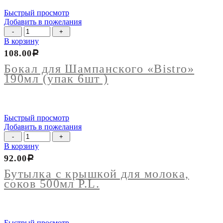
Быстрый просмотр
Добавить в пожелания
Количество
товара
В корзину
Бокал
108.00
Р
для
Шампанского
Бокал для Шампанского «Bistro»
"Bistro"
190мл (упак 6шт )
190мл
(упак
6шт
)
Быстрый просмотр
Добавить в пожелания
Количество
товара
В корзину
Бутылка
92.00
Р
с
крышкой
Бутылка с крышкой для молока,
для
соков 500мл P.L.
молока,
соков
500мл
P.L.
Быстрый просмотр