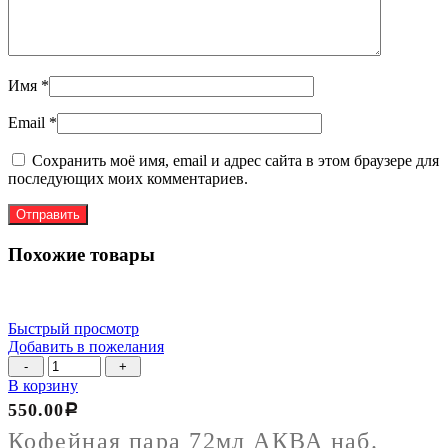
Имя
*
Email
*
Сохранить моё имя, email и адрес сайта в этом браузере для
последующих моих комментариев.
Похожие товары
Быстрый просмотр
Добавить в пожелания
Количество
товара
В корзину
Кофейная
550.00
Р
пара
72мл
Кофейная пара 72мл АКВА наб.