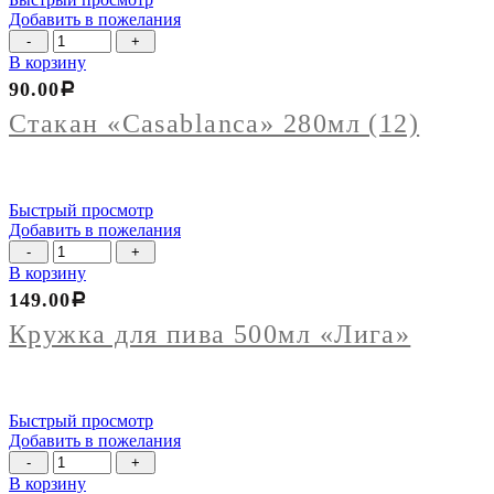
Добавить в пожелания
Количество
товара
В корзину
Стакан
90.00
Р
"Casablanca"
280мл
Стакан «Casablanca» 280мл (12)
(12)
Быстрый просмотр
Добавить в пожелания
Количество
товара
В корзину
Кружка
149.00
Р
для
пива
Кружка для пива 500мл «Лига»
500мл
"Лига"
Быстрый просмотр
Добавить в пожелания
Количество
товара
В корзину