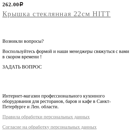
Крышка
262.00
Р
стеклянная
22см
Крышка стеклянная 22см HITT
HITT
Возникли вопросы?
Воспользуйтесь формой и наши менеджеры свяжуться с вами
в скором времени !
ЗАДАТЬ ВОПРОС
Интернет-магазин профессионального кухонного
оборудования для ресторанов, баров и кафе в Санкт-
Петербурге и Лен. области.
Правил
а
обработки
персональных
да
нных
Согласие на обработку персональных данных