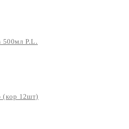
 500мл P.L.
 (кор 12шт)