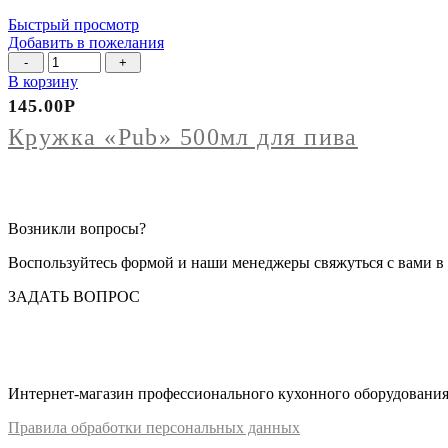
пружиной,
Быстрый просмотр
стекло
Добавить в пожелания
Количество
товара
В корзину
Кружка
145.00
Р
"Pub"
500мл
Кружка «Pub» 500мл для пива
для
пива
Возникли вопросы?
Воспользуйтесь формой и наши менеджеры свяжуться с вами в 
ЗАДАТЬ ВОПРОС
Интернет-магазин профессионального кухонного оборудования д
Правил
а
обработки
персональных
да
нных