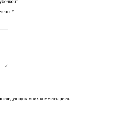
рубочкой”
ечены
*
ля последующих моих комментариев.