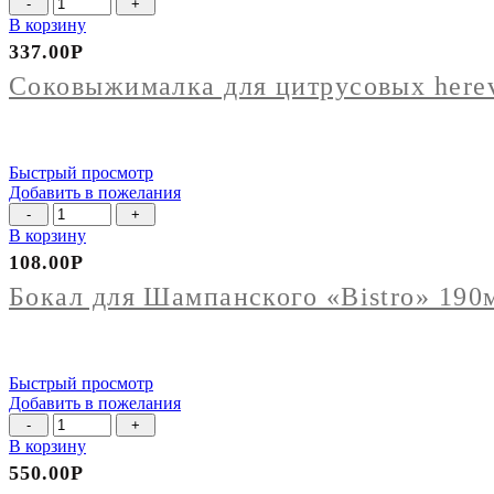
Количество
товара
В корзину
Соковыжималка
337.00
Р
для
цитрусовых
Соковыжималка для цитрусовых here
herevin
Быстрый просмотр
Добавить в пожелания
Количество
товара
В корзину
Бокал
108.00
Р
для
Шампанского
Бокал для Шампанского «Bistro» 190м
"Bistro"
190мл
(упак
6шт
Быстрый просмотр
)
Добавить в пожелания
Количество
товара
В корзину
Кофейная
550.00
Р
пара