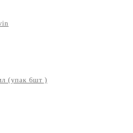
vin
л (упак 6шт )