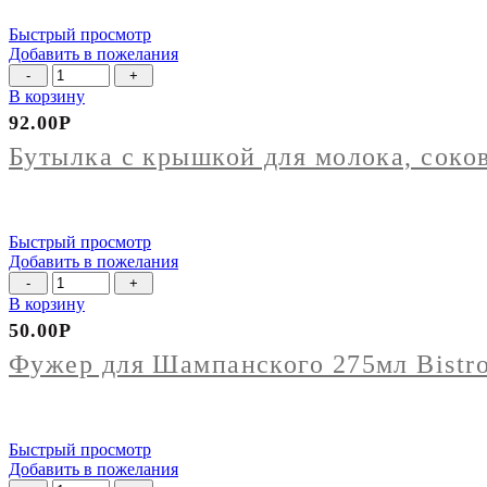
Быстрый просмотр
Добавить в пожелания
Количество
товара
В корзину
Бутылка
92.00
Р
с
крышкой
Бутылка с крышкой для молока, соков
для
молока,
соков
500мл
Быстрый просмотр
P.L.
Добавить в пожелания
Количество
товара
В корзину
Фужер
50.00
Р
для
Шампанского
Фужер для Шампанского 275мл Bistro
275мл
Bistro
(кор
12шт)
Быстрый просмотр
Добавить в пожелания