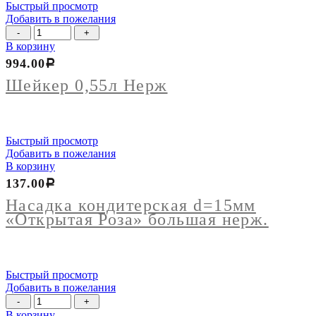
Быстрый просмотр
Добавить в пожелания
Количество
товара
В корзину
Шейкер
994.00
Р
0,55л
Нерж
Шейкер 0,55л Нерж
Быстрый просмотр
Добавить в пожелания
В корзину
137.00
Р
Насадка кондитерская d=15мм
«Открытая Роза» большая нерж.
Быстрый просмотр
Добавить в пожелания
Количество
товара
В корзину