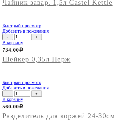
1,5л
Чайник завар. 1,5л Castel Kettle
Castel
Kettle
Быстрый просмотр
Добавить в пожелания
Количество
товара
В корзину
Шейкер
734.00
Р
0,35л
Нерж
Шейкер 0,35л Нерж
Быстрый просмотр
Добавить в пожелания
Количество
товара
В корзину
Разделитель
560.00
Р
для
коржей
Разделитель для коржей 24-30см
24-
30см