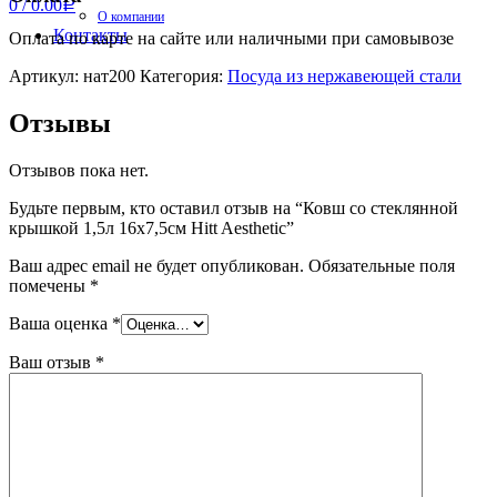
0
/
0.00
Р
О компании
Контакты
Оплата по карте на сайте или наличными при самовывозе
Артикул:
нат200
Категория:
Посуда из нержавеющей стали
Отзывы
Отзывов пока нет.
Будьте первым, кто оставил отзыв на “Ковш со стеклянной
крышкой 1,5л 16х7,5см Hitt Aesthetic”
Ваш адрес email не будет опубликован.
Обязательные поля
помечены
*
Ваша оценка
*
Ваш отзыв
*