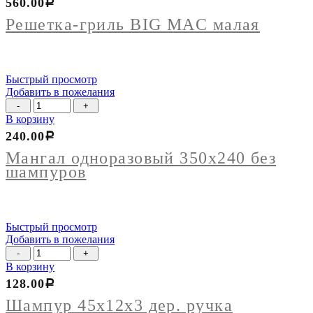
560.00
Р
гриль
BIG
Решетка-гриль BIG MAC малая
MAC
малая
Быстрый просмотр
Добавить в пожелания
Количество
товара
В корзину
Мангал
240.00
Р
одноразовый
350х240
Мангал одноразовый 350х240 без
без
шампуров
шампуров
Быстрый просмотр
Добавить в пожелания
Количество
товара
В корзину
Шампур
128.00
Р
45х12х3
дер.
Шампур 45х12х3 дер. ручка