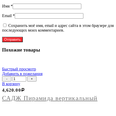
Имя
*
Email
*
Сохранить моё имя, email и адрес сайта в этом браузере для
последующих моих комментариев.
Похожие товары
Быстрый просмотр
Добавить в пожелания
Количество
товара
В корзину
САДЖ
4,620.00
Р
Пирамида
вертикальный
САДЖ Пирамида вертикальный