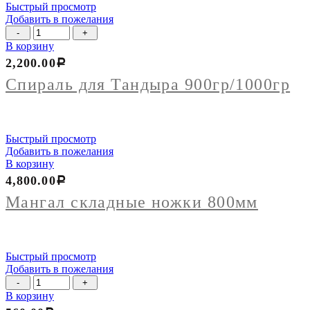
Быстрый просмотр
Добавить в пожелания
Количество
товара
В корзину
Спираль
2,200.00
Р
для
Тандыра
Спираль для Тандыра 900гр/1000гр
900гр/1000гр
Быстрый просмотр
Добавить в пожелания
В корзину
4,800.00
Р
Мангал складные ножки 800мм
Быстрый просмотр
Добавить в пожелания
Количество
товара
В корзину
Решетка-