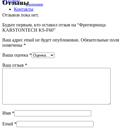
Отзывы
0
/
0.00
Р
О компании
Контакты
Отзывов пока нет.
Будьте первым, кто оставил отзыв на “Фритюрница
KARSTONTECH KS-F60”
Ваш адрес email не будет опубликован.
Обязательные поля
помечены
*
Ваша оценка
*
Ваш отзыв
*
Имя
*
Email
*