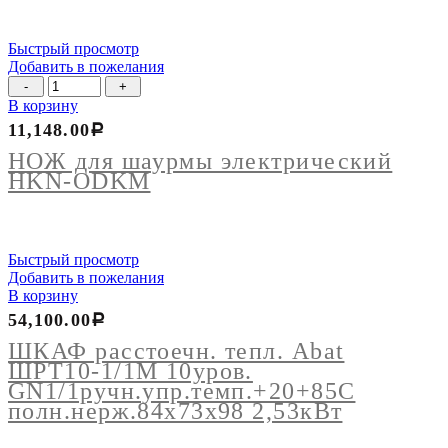
Быстрый просмотр
Добавить в пожелания
Количество
товара
В корзину
НОЖ
11,148.00
Р
для
шаурмы
НОЖ для шаурмы электрический
электрический
HKN-ODKM
HKN-
ODKM
Быстрый просмотр
Добавить в пожелания
В корзину
54,100.00
Р
ШКАФ расстоечн. тепл. Abat
ШРТ10-1/1М 10уров.
GN1/1ручн.упр.темп.+20+85С
полн.нерж.84х73х98 2,53кВт