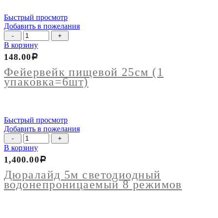
Быстрый просмотр
Добавить в пожелания
Количество
товара
В корзину
Фейервейк
148.00
Р
пищевой
25см
Фейервейк пищевой 25см (1
(1
упаковка=6шт)
упаковка=6шт)
Быстрый просмотр
Добавить в пожелания
Количество
товара
В корзину
Дюралайд
1,400.00
Р
5м
светодиодный
Дюралайд 5м светодиодный
водонепроницаемый
водонепроницаемый 8 режимов
8
режимов