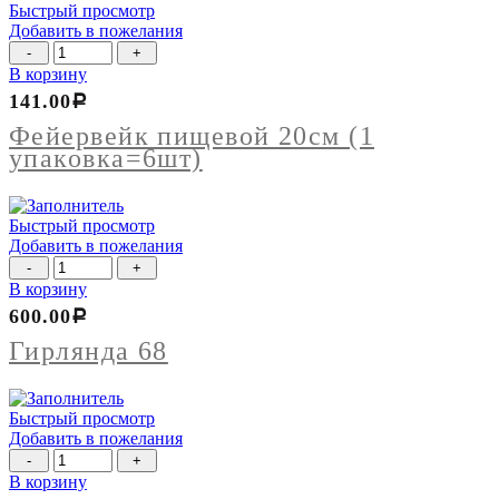
Быстрый просмотр
Добавить в пожелания
Количество
товара
В корзину
Фейервейк
141.00
Р
пищевой
20см
Фейервейк пищевой 20см (1
(1
упаковка=6шт)
упаковка=6шт)
Быстрый просмотр
Добавить в пожелания
Количество
товара
В корзину
Гирлянда
600.00
Р
68
Гирлянда 68
Быстрый просмотр
Добавить в пожелания
Количество
товара
В корзину
Гирлянда