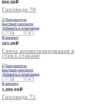
800.00
Р
70
Гирлянда 70
Быстрый просмотр
Добавить в пожелания
Количество
товара
В корзину
Свеча
203.00
Р
ароматизированая
в
Свеча ароматизированая в
стекл.стакане
стекл.стакане
Быстрый просмотр
Добавить в пожелания
Количество
товара
В корзину
Гирлянда
1,000.00
Р
71
Гирлянда 71