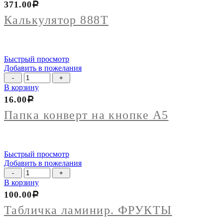
371.00
Р
888Т
Калькулятор 888Т
Быстрый просмотр
Добавить в пожелания
Количество
товара
В корзину
Папка
16.00
Р
конверт
на
Папка конверт на кнопке А5
кнопке
А5
Быстрый просмотр
Добавить в пожелания
Количество
товара
В корзину
Табличка
100.00
Р
ламинир.
ФРУКТЫ
Табличка ламинир. ФРУКТЫ