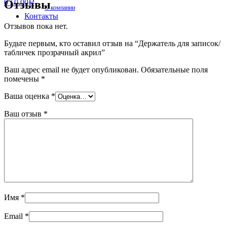
Отзывы
0
/
0.00
Р
О компании
Контакты
Отзывов пока нет.
Будьте первым, кто оставил отзыв на “Держатель для записок/
табличек прозрачный акрил”
Ваш адрес email не будет опубликован.
Обязательные поля
помечены
*
Ваша оценка
*
Ваш отзыв
*
Имя
*
Email
*