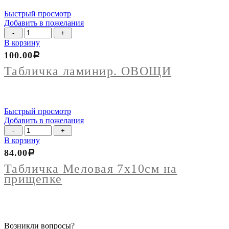
Быстрый просмотр
Добавить в пожелания
Количество
товара
В корзину
Табличка
100.00
Р
ламинир.
ОВОЩИ
Табличка ламинир. ОВОЩИ
Быстрый просмотр
Добавить в пожелания
Количество
товара
В корзину
Табличка
84.00
Р
Меловая
7х10см
Табличка Меловая 7х10см на
на
прищепке
прищепке
Возникли вопросы?