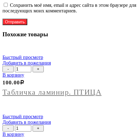
Сохранить моё имя, email и адрес сайта в этом браузере для
последующих моих комментариев.
Похожие товары
Быстрый просмотр
Добавить в пожелания
Количество
товара
В корзину
Табличка
100.00
Р
ламинир.
ПТИЦА
Табличка ламинир. ПТИЦА
Быстрый просмотр
Добавить в пожелания
Количество
товара
В корзину
Калькулятор