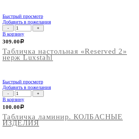
Быстрый просмотр
Добавить в пожелания
Количество
товара
В корзину
Табличка
309.00
Р
настольная
"Reserved
Табличка настольная «Reserved 2»
2"
нерж Luxstahl
нерж
Luxstahl
Быстрый просмотр
Добавить в пожелания
Количество
товара
В корзину
Табличка
100.00
Р
ламинир.
КОЛБАСНЫЕ
Табличка ламинир. КОЛБАСНЫЕ
ИЗДЕЛИЯ
ИЗДЕЛИЯ