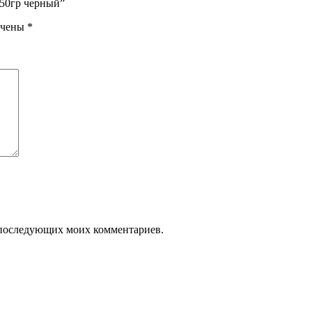
50гр черный”
ечены
*
ля последующих моих комментариев.