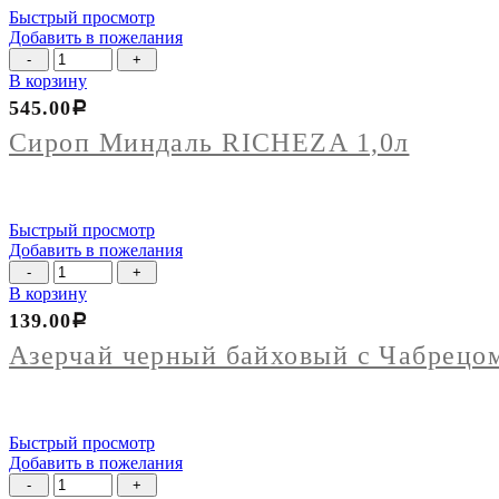
Быстрый просмотр
Добавить в пожелания
Количество
товара
В корзину
Сироп
545.00
Р
Миндаль
RICHEZA
Сироп Миндаль RICHEZA 1,0л
1,0л
Быстрый просмотр
Добавить в пожелания
Количество
товара
В корзину
Азерчай
139.00
Р
черный
байховый
Азерчай черный байховый с Чабрецо
с
Чабрецом
100гр
Быстрый просмотр
Добавить в пожелания
Количество