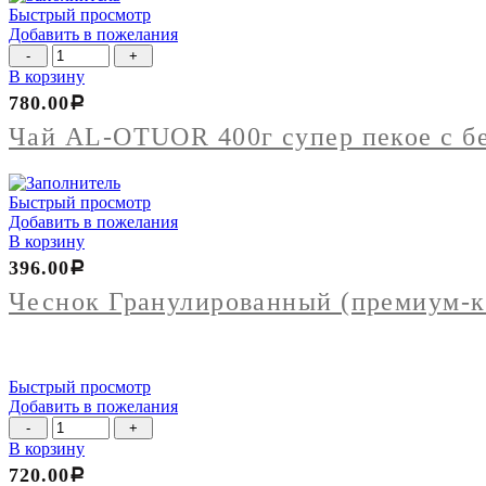
Быстрый просмотр
Добавить в пожелания
Количество
товара
В корзину
Чай
780.00
Р
AL-
OTUOR
Чай AL-OTUOR 400г супер пекое с б
400г
супер
пекое
Быстрый просмотр
с
Добавить в пожелания
бергамотом
В корзину
396.00
Р
Чеснок Гранулированный (премиум-кл
Быстрый просмотр
Добавить в пожелания
Количество
товара
В корзину
Варенье
720.00
Р
1,0л