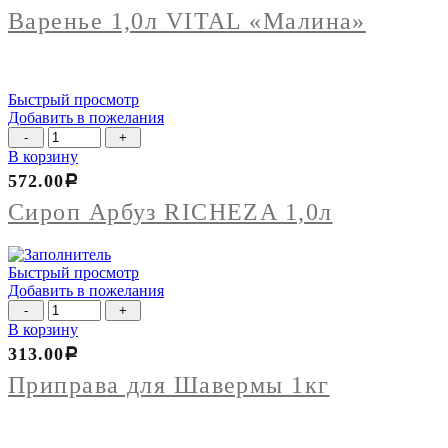
VITAL
Варенье 1,0л VITAL «Малина»
"Малина"
Быстрый просмотр
Добавить в пожелания
Количество
товара
В корзину
Сироп
572.00
Р
Арбуз
RICHEZA
Сироп Арбуз RICHEZA 1,0л
1,0л
Быстрый просмотр
Добавить в пожелания
Количество
товара
В корзину
Приправа
313.00
Р
для
Шавермы
Приправа для Шавермы 1кг
1кг