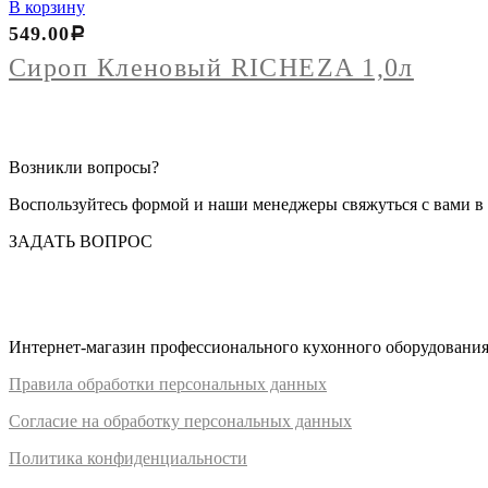
товара
В корзину
Сироп
549.00
Р
Кленовый
RICHEZA
Сироп Кленовый RICHEZA 1,0л
1,0л
Возникли вопросы?
Воспользуйтесь формой и наши менеджеры свяжуться с вами в 
ЗАДАТЬ ВОПРОС
Интернет-магазин профессионального кухонного оборудования д
Правил
а
обработки
персональных
да
нных
Согласие на обработку персональных данных
Политика конфиденциальности