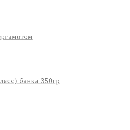
ергамотом
асс) банка 350гр