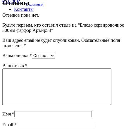
Отзывы
0
/
0.00
Р
О компании
Контакты
Отзывов пока нет.
Будьте первым, кто оставил отзыв на “Блюдо сервировочное
300мм фарфор Арт.ир53”
Ваш адрес email не будет опубликован.
Обязательные поля
помечены
*
Ваша оценка
*
Ваш отзыв
*
Имя
*
Email
*