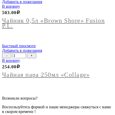
Добавить в пожелания
В корзину
503.00
Р
Чайник 0,5л «Brown Shore» Fusion
P.L.
Быстрый просмотр
Добавить в пожелания
Количество
товара
В корзину
Чайная
254.00
Р
пара
250мл
Чайная пара 250мл «Collage»
"Collage"
Возникли вопросы?
Воспользуйтесь формой и наши менеджеры свяжуться с вами
в скором времени !