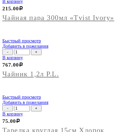
товара
В корзину
Чайная
215.00
Р
пара
300мл
Чайная пара 300мл «Tvist Ivory»
"Tvist
Ivory"
Быстрый просмотр
Добавить в пожелания
Количество
товара
В корзину
Чайник
767.00
Р
1,2л
P.L.
Чайник 1,2л P.L.
Быстрый просмотр
Добавить в пожелания
Количество
товара
В корзину
Тарелка
75.00
Р
круглая
15см
Тарелка круглая 15см Хлопок