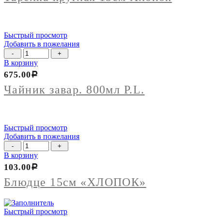
Хлопок
Быстрый просмотр
Добавить в пожелания
Количество
товара
В корзину
Чайник
675.00
Р
завар.
800мл
Чайник завар. 800мл P.L.
P.L.
Быстрый просмотр
Добавить в пожелания
Количество
товара
В корзину
Блюдце
103.00
Р
15см
"ХЛОПОК"
Блюдце 15см «ХЛОПОК»
Быстрый просмотр