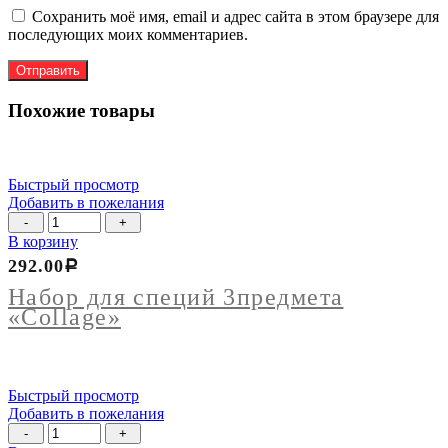
Сохранить моё имя, email и адрес сайта в этом браузере для
последующих моих комментариев.
Похожие товары
Быстрый просмотр
Добавить в пожелания
Количество
товара
В корзину
Набор
292.00
Р
для
специй
Набор для специй 3предмета
3предмета
«Collage»
"Collage"
Быстрый просмотр
Добавить в пожелания
Количество