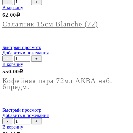
Количество
товара
В корзину
Салатник
62.00
Р
15см
Blanche
Салатник 15см Blanche (72)
(72)
Быстрый просмотр
Добавить в пожелания
Количество
товара
В корзину
Кофейная
550.00
Р
пара
72мл
Кофейная пара 72мл АКВА наб.
АКВА
6предм.
наб.
6предм.
Быстрый просмотр
Добавить в пожелания
Количество
товара
В корзину
Стакан