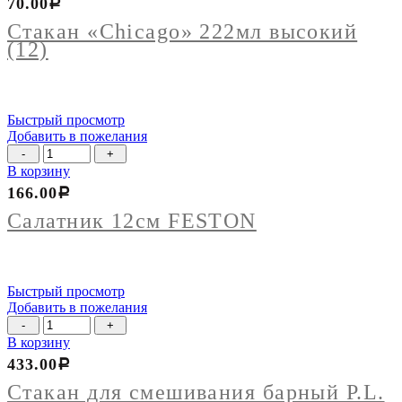
70.00
Р
"Chicago"
222мл
Стакан «Chicago» 222мл высокий
высокий
(12)
(12)
Быстрый просмотр
Добавить в пожелания
Количество
товара
В корзину
Салатник
166.00
Р
12см
FESTON
Салатник 12см FESTON
Быстрый просмотр
Добавить в пожелания
Количество
товара
В корзину
Стакан
433.00
Р
для
смешивания
Стакан для смешивания барный P.L.