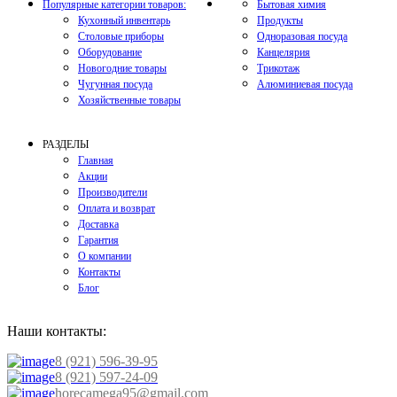
Популярные категории товаров:
Бытовая химия
Кухонный инвентарь
Продукты
Столовые приборы
Одноразовая посуда
Оборудование
Канцелярия
Новогодние товары
Трикотаж
Чугунная посуда
Алюминиевая посуда
Хозяйственные товары
РАЗДЕЛЫ
Главная
Акции
Производители
Оплата и возврат
Доставка
Гарантия
О компании
Контакты
Блог
Наши контакты:
8 (921) 596-39-95
8 (921) 597-24-09
horecamega95@gmail.com