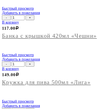
Быстрый просмотр
Добавить в пожелания
Количество
товара
В корзину
Банка
117.00
Р
с
крышкой
Банка с крышкой 420мл «Чешни»
420мл
"Чешни"
Быстрый просмотр
Добавить в пожелания
Количество
товара
В корзину
Кружка
149.00
Р
для
пива
Кружка для пива 500мл «Лига»
500мл
"Лига"
Быстрый просмотр
Добавить в пожелания