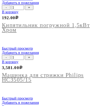
Добавить в пожелания
Количество
товара
В корзину
Кипятильник
192.00
Р
погружной
1,5кВт
Кипятильник погружной 1,5кВт
Хром
Хром
Быстрый просмотр
Добавить в пожелания
Количество
товара
В корзину
Машинка
3,581.00
Р
для
стрижки
Машинка для стрижки Philips
Philips
НС3505/15
НС3505/15
Быстрый просмотр
Добавить в пожелания