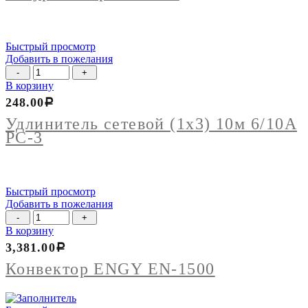
весам
Быстрый просмотр
Добавить в пожелания
Количество
товара
В корзину
Удлинитель
248.00
Р
сетевой
(1х3)
Удлинитель сетевой (1х3) 10м 6/10А
10м
РС-3
6/10А
РС-3
Быстрый просмотр
Добавить в пожелания
Количество
товара
В корзину
Конвектор
3,381.00
Р
ENGY
EN-
Конвектор ENGY EN-1500
1500