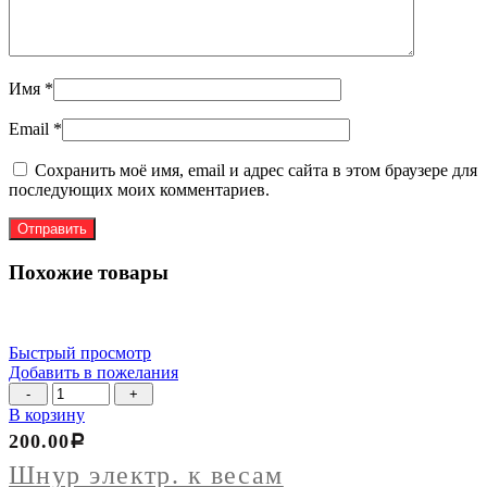
Имя
*
Email
*
Сохранить моё имя, email и адрес сайта в этом браузере для
последующих моих комментариев.
Похожие товары
Быстрый просмотр
Добавить в пожелания
Количество
товара
В корзину
Шнур
200.00
Р
электр.
к
Шнур электр. к весам