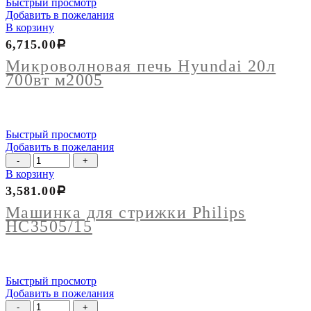
Быстрый просмотр
Добавить в пожелания
В корзину
6,715.00
Р
Микроволновая печь Hyundai 20л
700вт м2005
Быстрый просмотр
Добавить в пожелания
Количество
товара
В корзину
Машинка
3,581.00
Р
для
стрижки
Машинка для стрижки Philips
Philips
НС3505/15
НС3505/15
Быстрый просмотр
Добавить в пожелания
Количество