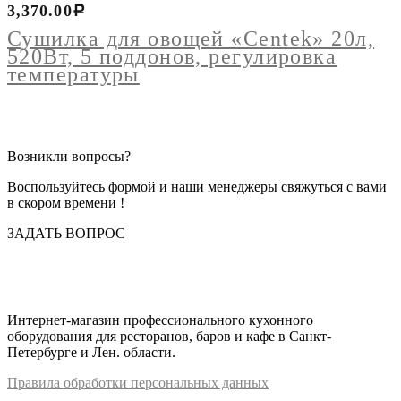
Сушилка
3,370.00
Р
для
овощей
Сушилка для овощей «Centek» 20л,
"Centek"
520Вт, 5 поддонов, регулировка
20л,
температуры
520Вт,
5
поддонов,
регулировка
температуры
Возникли вопросы?
Воспользуйтесь формой и наши менеджеры свяжуться с вами
в скором времени !
ЗАДАТЬ ВОПРОС
Интернет-магазин профессионального кухонного
оборудования для ресторанов, баров и кафе в Санкт-
Петербурге и Лен. области.
Правил
а
обработки
персональных
да
нных