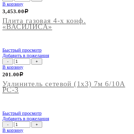
товара
В корзину
Плита
3,453.00
Р
газовая
4-
Плита газовая 4-х конф.
х
«ВАСИЛИСА»
конф.
"ВАСИЛИСА"
Быстрый просмотр
Добавить в пожелания
Количество
товара
В корзину
Удлинитель
201.00
Р
сетевой
(1х3)
Удлинитель сетевой (1х3) 7м 6/10А
7м
РС-3
6/10А
РС-3
Быстрый просмотр
Добавить в пожелания
Количество
товара
В корзину