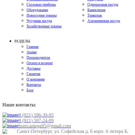
Столовые приборы
Одноразовая посуда
Оборудование
Канцелярия
Новогодние товары
Трикотаж
Чугунная посуда
Алюминиевая посуда
Хозяйственные товары
РАЗДЕЛЫ
Главная
Акции
Производители
Оплата и возврат
Доставка
Гарантия
О компании
Контакты
Блог
Наши контакты:
8 (921) 596-39-95
8 (921) 597-24-09
horecamega95@gmail.com
Санкт-Петербург, ул. Софийская д. 6 корп. 6 литера Б,