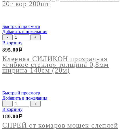
20г
20г кор 200шт
кор
200шт
Быстрый просмотр
Добавить в пожелания
Количество
товара
В корзину
Клеенка
895.00
Р
СИЛИКОН
прозрачная
Клеенка СИЛИКОН прозрачная
"гибкое
«гибкое стекло» толщина 0,8мм
стекло"
ширина 140см (20м)
толщина
0,8мм
ширина
140см
Быстрый просмотр
(20м)
Добавить в пожелания
Количество
товара
В корзину
СПРЕЙ
180.00
Р
от
комаров
СПРЕЙ от комаров мошек слеплей
мошек