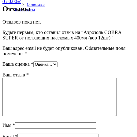
0
/
0.00
Р
О компании
Отзывы
Контакты
Отзывов пока нет.
Будьте первым, кто оставил отзыв на “Аэрозоль COBRA
SUPER от ползающих насекомых 400мл (кор 12шт)”
Ваш адрес email не будет опубликован.
Обязательные поля
помечены
*
Ваша оценка
*
Ваш отзыв
*
Имя
*
Email
*