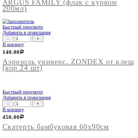
ARGUS FAMILY (флак с курком
слеплей
200мл)
ARGUS
FAMILY
(флак
Быстрый просмотр
с
Добавить в пожелания
курком
Количество
200мл)
товара
В корзину
Аэрозоль
140.00
Р
универс.
ZONDEX
Аэрозоль универс. ZONDEX от клещ
от
(кор 24 шт)
клещ
(кор
24
шт)
Быстрый просмотр
Добавить в пожелания
Количество
товара
В корзину
Скатерть
450.00
Р
бамбуковая
60х90см
Скатерть бамбуковая 60х90см