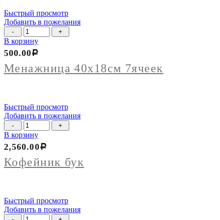
Быстрый просмотр
Добавить в пожелания
Количество
товара
В корзину
Менажница
500.00
Р
40х18см
7ячеек
Менажница 40х18см 7ячеек
Быстрый просмотр
Добавить в пожелания
Количество
товара
В корзину
Кофейник
2,560.00
Р
бук
Кофейник бук
Быстрый просмотр
Добавить в пожелания
Количество