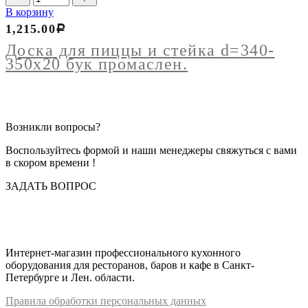
товара
В корзину
Доска
1,215.00
Р
для
пиццы
Доска для пиццы и cтейка d=340-
и
350х20 бук промаслен.
cтейка
d=340-
350х20
бук
промаслен.
Возникли вопросы?
Воспользуйтесь формой и наши менеджеры свяжуться с вами
в скором времени !
ЗАДАТЬ ВОПРОС
Интернет-магазин профессионального кухонного
оборудования для ресторанов, баров и кафе в Санкт-
Петербурге и Лен. области.
Правил
а
обработки
персональных
да
нных