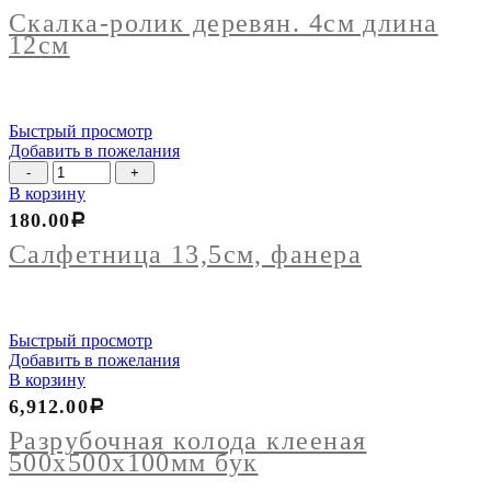
деревян.
Скалка-ролик деревян. 4см длина
4см
12см
длина
12см
Быстрый просмотр
Добавить в пожелания
Количество
товара
В корзину
Салфетница
180.00
Р
13,5см,
фанера
Салфетница 13,5см, фанера
Быстрый просмотр
Добавить в пожелания
В корзину
6,912.00
Р
Разрубочная колода клееная
500х500х100мм бук