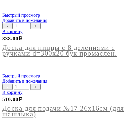
Быстрый просмотр
Добавить в пожелания
Количество
товара
В корзину
Доска
838.00
Р
для
пиццы
Доска для пиццы с 8 делениями с
с
ручками d=300х20 бук промаслен.
8
делениями
с
ручками
Быстрый просмотр
d=300х20
Добавить в пожелания
бук
Количество
промаслен.
товара
В корзину
Доска
510.00
Р
для
подачи
Доска для подачи №17 26х16см (для
№17
шашлыка)
26х16см
(для
шашлыка)