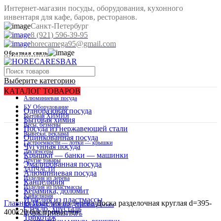
Интернет-магазин посуды, оборудования, кухонного
инвентаря для кафе, баров, ресторанов.
Санкт-Петербург
8 (921) 596-39-95
horecamega95@gmail.com
Обратная связь
Выберите категорию
КАТАЛОГ ТОВАРОВ
Алюминиевая посуда
БУ Оборудование
Одноразовая посуда
Бытовая ХИМИЯ
Бытовая химия
Весы, безмены
Распродано
Посуда из нержавеющей стали
Вывески, реклама
Оцинкованная посуда
Гастроемкости — лотки — крышки
Чугунная посуда
Диспенсеры
Крышки — банки — машинки
Другие товары
Эмалированная посуда
ЗАПЧАСТИ
Алюминиевая посуда
Изделия из дерева
Канцелярия
Изделия из пластмассы
Керамика, доломит
Нажмите, чтобы увеличить изображение
Канцелярия
Изделия из пластмассы
Главная
Изделия из дерева
Доска разделочная круглая d=395-
Керамика, доломит, стеклокерамика
Стекло, хрусталь
400х20 бук промаслен.
Кухоный ИНВЕНТАРЬ
Трикотаж